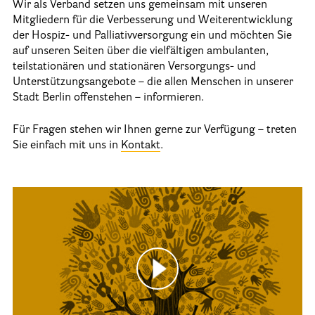
Wir als Verband setzen uns gemeinsam mit unseren
25 Jahre HPV Berlin – Festakt am 19. Okt. 2024
Mitgliedern für die Verbesserung und Weiterentwicklung
der Hospiz- und Palliativversorgung ein und möchten Sie
Berliner Hospizaktionen
auf unseren Seiten über die vielfältigen ambulanten,
teilstationären und stationären Versorgungs- und
Berliner Werkstattgespräche zur Hospiz- und Palliativarbeit
Unterstützungsangebote – die allen Menschen in unserer
Berliner Hospizforen
Stadt Berlin offenstehen – informieren.
Aktion: Letzte Wünsche Wand
Für Fragen stehen wir Ihnen gerne zur Verfügung – treten
Sie einfach mit uns in
Kontakt
.
Ehrenamt
Presse & Aktuelles
Adressen
Tageshospize
Ambulante Hospizdienste