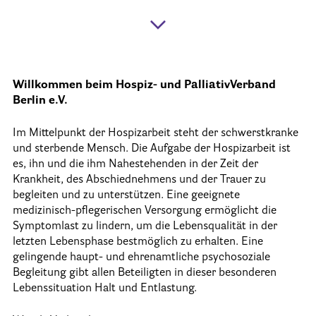
Informationen
Hospizgedanke
Willkommen beim Hospiz- und PalliativVerband
Besondere Situationen
Berlin e.V.
Betreuung Zuhause
Im Mittelpunkt der Hospizarbeit steht der schwerstkranke
Betreuung im Pflegeheim
und sterbende Mensch. Die Aufgabe der Hospizarbeit ist
es, ihn und die ihm Nahestehenden in der Zeit der
Betreuung im stationären Hospiz
Krankheit, des Abschied­nehmens und der Trauer zu
Kinder und Jugendliche
begleiten und zu unterstützen. Eine geeignete
medizinisch-pflegerischen Versorgung ermöglicht die
Betreuung im Krankenhaus
Symptomlast zu lindern, um die Lebensqualität in der
Patientenverfügung – Vorsorgevollmacht – Betreuungsverfügun
letzten Lebensphase bestmöglich zu erhalten. Eine
gelingende haupt- und ehrenamtliche psychosoziale
Flyer und Broschüren zum Download
Begleitung gibt allen Beteiligten in dieser besonderen
Lebenssituation Halt und Entlastung.
Veranstaltungen