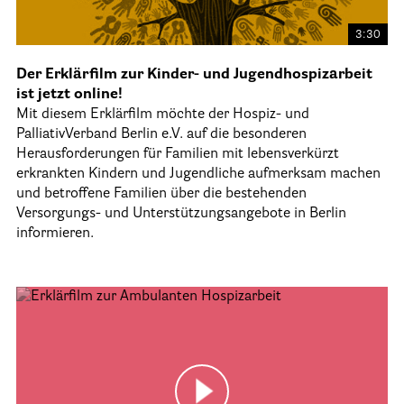
Stationäre Hospize
3:30
Kinder- und Jugendhospize und -hospizdienste
Hospizdienste im Krankenhaus oder Altenpflegeheim
Der Erklärfilm zur Kinder- und Jugendhospizarbeit
ist jetzt online!
Palliative Einrichtungen
Mit diesem Erklärfilm möchte der Hospiz- und
Palliative Pflegedienste
PalliativVerband Berlin e.V. auf die besonderen
Herausforderungen für Familien mit lebensverkürzt
Beratungsstelle(n)
erkrankten Kindern und Jugendliche aufmerksam machen
und betroffene Familien über die bestehenden
Kontakt
Versorgungs- und Unterstützungsangebote in Berlin
informieren.