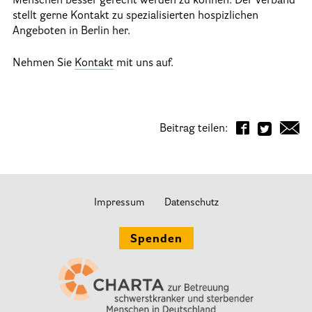
Menschen besser gerecht werden zu können. Der Verband
stellt gerne Kontakt zu spezialisierten hospizlichen
Informationen
Angeboten in Berlin her.
Nehmen Sie
Kontakt
mit uns auf.
Hospizgedanke
Besondere Situationen
Betreuung Zuhause
Beitrag teilen:
Betreuung im Pflegeheim
Betreuung im stationären Hospiz
Kinder und Jugendliche
Impressum
Datenschutz
Betreuung im Krankenhaus
Patientenverfügung – Vorsorgevollmacht – Betreuungsverfügun
Spenden
Flyer und Broschüren zum Download
Veranstaltungen