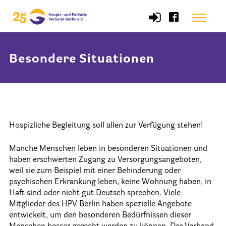
Skip
Menu
to
content
Besondere Situationen
Start
Verband
Selbstverständnis und Leitsätze
Hospizliche Begleitung soll allen zur Verfügung stehen!
Satzung des HPV Berlin e.V.
Manche Menschen leben in besonderen Situationen und
Mitgliedschaft im Verband
haben erschwerten Zugang zu Versorgungsangeboten,
Vorstand des HPV Berlin
weil sie zum Beispiel mit einer Behinderung oder
psychischen Erkrankung leben, keine Wohnung haben, in
Geschäftsstelle des HPV Berlin
Haft sind oder nicht gut Deutsch sprechen. Viele
Mitglieder des HPV Berlin haben spezielle Angebote
Freie Stellen
entwickelt, um den besonderen Bedürfnissen dieser
Mitgliederbereich (Intranet)