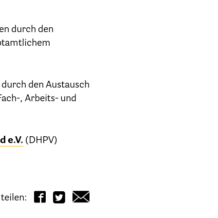
eten durch den
uptamtlichem
rfügung
ch durch den Austausch
ach-, Arbeits- und
 e.V.
(DHPV)
beit
teilen: