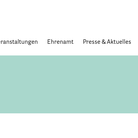
ranstaltungen
Ehrenamt
Presse & Aktuelles
Start
Verband
Selbstverständnis und Leitsätze
Satzung des HPV Berlin e.V.
Mitgliedschaft im Verband
Vorstand des HPV Berlin