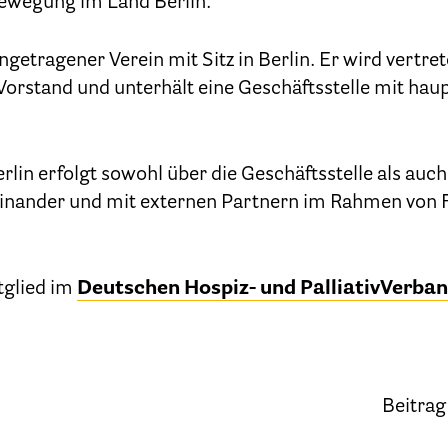
ewegung im Land Berlin.
Kinder und Jugendliche
Betreuung im Krankenhaus
ingetragener Verein mit Sitz in Berlin. Er wird vertr
orstand und unterhält eine Geschäftsstelle mit ha
tenverfügung – Vorsorgevollmacht – Betreuungsve
Flyer und Broschüren zum Download
rlin erfolgt sowohl über die Geschäftsstelle als au
einander und mit externen Partnern im Rahmen von F
Veranstaltungen
25 Jahre HPV Berlin – Festakt am 19. Okt. 2024
tglied im
Deutschen Hospiz- und PalliativVerband
Berliner Hospizaktionen
liner Werkstattgespräche zur Hospiz- und Palliativar
Berliner Hospizforen
Beitrag 
Aktion: Letzte Wünsche Wand