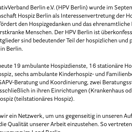
Geschäftsstelle des HPV Berlin
iativVerband Berlin e.V. (HPV Berlin) wurde im Sept
chaft Hospiz Berlin als Interessenvertretung der 
Freie Stellen
 fördert den Hospizgedanken und das ehrenamtliche
stkranke Menschen. Der HPV Berlin ist überkonfessi
Mitgliederbereich (Intranet)
glieder sind bedeutender Teil der hospizlichen und p
n Berlin.
Informationen
heute 19 ambulante Hospizdienste, 16 stationäre Hos
Hospizgedanke
spiz, sechs ambulante Kinderhospiz- und Familienbe
Besondere Situationen
e SAPV-Beratung und Koordinierung, zwei Beratungsst
sschließlich in ihren Einrichtungen (Krankenhaus od
Betreuung Zuhause
ospiz (teilstationäres Hospiz).
Betreuung im Pflegeheim
 wir ein Netzwerk, um uns gegenseitig in unseren Au
Betreuung im stationären Hospiz
die Qualität unserer Arbeit einzustehen. So vertret