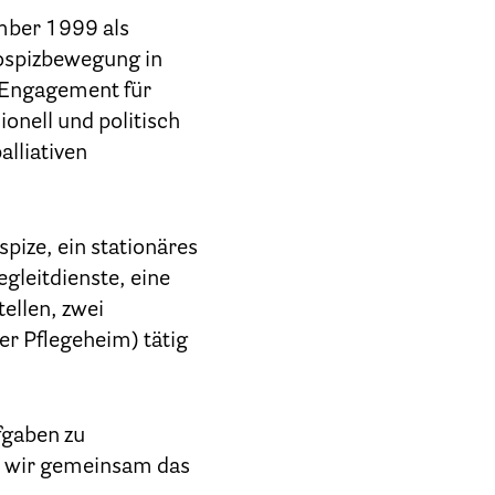
ember 1999 als
Hospizbewegung in
 Engagement für
onell und politisch
alliativen
pize, ein stationäres
gleitdienste, eine
ellen, zwei
er Pflegeheim) tätig
fgaben zu
en wir gemeinsam das