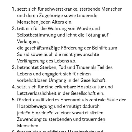
setzt sich für schwerstkranke, sterbende Menschen
Informationen
und deren Zugehörige sowie trauernde
Menschen jeden Alters ein.
Hospizgedanke
tritt ein für die Wahrung von Würde und
Selbstbestimmung und lehnt die Tötung auf
Besondere Situationen
Verlangen,
Betreuung Zuhause
die geschäftsmäßige Förderung der Beihilf
e zum
Suizid sowie auch die nicht gewünschte
Betreuung im Pflegeheim
Verlängerung des Lebens ab.
betrachtet Sterben, Tod und Trauer als Teil des
Betreuung im stationären Hospiz
Lebens und engagiert sich für einen
Kinder und Jugendliche
vorbehaltlosen Umgang in der Gesellschaft.
setzt sich für eine erfahrbare Hospizkultur un
d
Betreuung im Krankenhaus
Letztverlässlichkeit in der Gesellschaft ein.
fördert qualifiziertes Ehrenamt als zentrale Säule der
Patientenverfügung – Vorsorgevollmacht – Betreuungsverfügun
Hospizbewegung und ermutigt dadurch
Flyer und Broschüren zum Download
jede*n Einzelne*n zu einer vorurteilsfreien
Zuwendung zu sterbenden und trauernden
Veranstaltungen
Menschen.