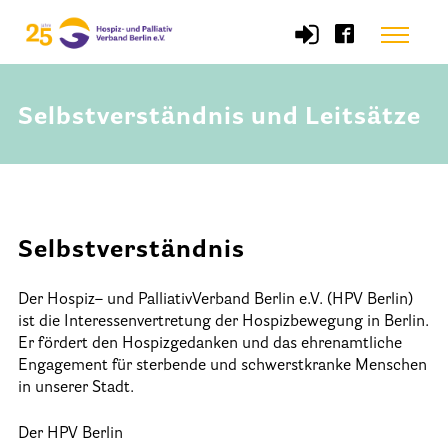
Skip
Menu
to
content
Selbstverständnis und Leitsätze
Start
Verband
Selbstverständnis und Leitsätze
Selbstverständnis
Satzung des HPV Berlin e.V.
Der Hospiz
–
und PalliativVerband Berlin e.V. (HPV Berlin)
Mitgliedschaft im Verband
ist die Interessenvertretung der Hospizbewegung in Berlin.
Vorstand des HPV Berlin
Er fördert den Hospizgedanken und das ehrenamtliche
Engagement für sterbende und schwerstkranke Menschen
Geschäftsstelle des HPV Berlin
in unserer Stadt.
Freie Stellen
Der HPV Berlin
Mitgliederbereich (Intranet)