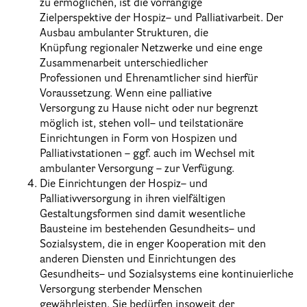
zu ermöglichen, ist die vorrangige
Zielperspektive der Hospiz
–
und Palliativarbeit. Der
Ausbau ambulanter Strukturen, die
Knüpfung regionaler Netzwerke und eine enge
Zusammenarbeit untersch
iedlicher
Professionen und Ehrenamtlicher sind hierfür
Voraussetzung. Wenn eine palliative
Versorgung zu Hause nicht oder nur begrenzt
möglich ist, stehen voll
–
und teilstationäre
Einrichtungen in Form von Hospizen und
Palliativstationen
–
ggf. auch im Wec
hsel mit
ambulanter Versorgung
–
zur Verfügung.
Die Einrichtungen der Hospiz
–
und
Palliativversorgung in ihren vielfältigen
Gestaltungsformen sind damit wesentliche
Bausteine im bestehenden Gesundheits
–
und
Sozialsystem, die in enger Kooperation mit den
an
deren Diensten und Einrichtungen des
Gesundheits
–
und Sozialsystems eine kontinuierliche
Versorgung sterbender Menschen
gewährleisten. Sie bedürfen insoweit der