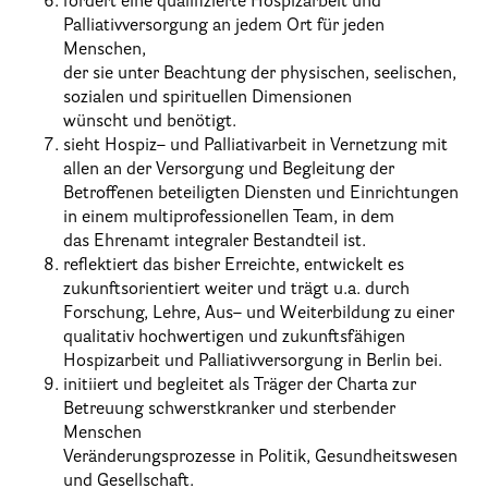
fordert eine q
ualifizierte Hospizarbeit und
Palliativversorgung an jedem Ort für jeden
25 Jahre HPV Berlin – Festakt am 19. Okt. 2024
Menschen,
Berliner Hospizaktionen
der sie unter Beachtung der physischen, seelischen,
sozialen und spirituellen Dimensionen
Berliner Werkstattgespräche zur Hospiz- und Palliativarbeit
wünscht und benötigt.
Berliner Hospizforen
sieht Hospiz
–
und Palliativarbeit in Vernetzung mit
alle
n an der Versorgung und Begleitung der
Aktion: Letzte Wünsche Wand
Betroffenen beteiligten Diensten und Einrichtungen
in einem multiprofessionellen Team, in dem
Ehrenamt
das Ehrenamt integraler Bestandteil ist.
reflektiert das bisher Erreichte, entwickelt es
zukunftsorientiert weiter und
trägt u.a. durch
Presse & Aktuelles
Forschung, Lehre, Aus
–
und Weiterbildung zu einer
qualitativ hochwertigen und zukunftsfähigen
Hospizarbeit und Palliativversorgung in Berlin bei.
Adressen
initiiert und begleitet als Träger der Charta zur
Betreuung schwerstkranker und sterbender
Tageshospize
Mensc
hen
Ambulante Hospizdienste
Veränderungsprozesse in Politik, Gesundheitswesen
und Gesellschaft.