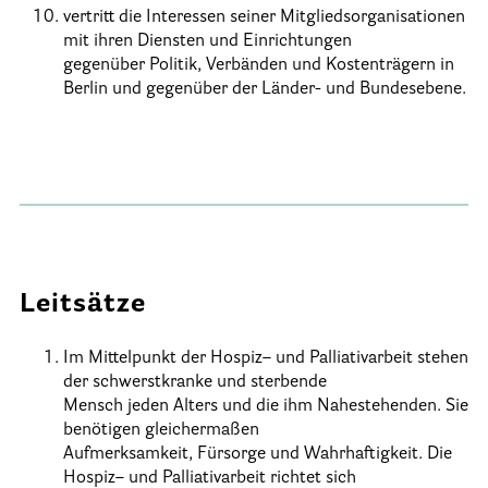
Stationäre Hospize
vertritt die Interessen seiner Mitgliedsorganisationen
mit ihren Diensten und Einrichtungen
Kinder- und Jugendhospize und -hospizdienste
gegenüber Politik, Verbänden und Kostenträgern in
Hospizdienste im Krankenhaus oder Altenpflegeheim
Berlin und gegenüber der Länder- und Bundesebene.
Palliative Einrichtungen
Palliative Pflegedienste
Beratungsstelle(n)
Kontakt
Leitsätze
Im Mittelpunkt der Hospiz
–
und Palliativarbeit stehen
der schwerstkranke und sterbende
Mensch jeden Alters und die ihm Nahestehenden. Sie
benötigen gleichermaßen
Aufmerksamkeit, Fürsorge und Wahrhaftigkeit. Die
Hospiz
–
und Palliativarbeit
richtet sich