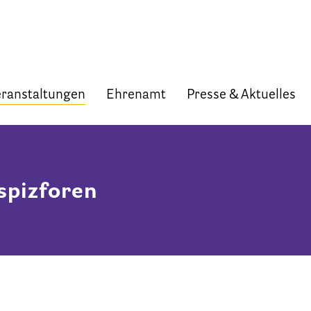
ranstaltungen
Ehrenamt
Presse & Aktuelles
Start
Verband
spizforen
Selbstverständnis und Leitsätze
Satzung des HPV Berlin e.V.
Mitgliedschaft im Verband
Vorstand des HPV Berlin