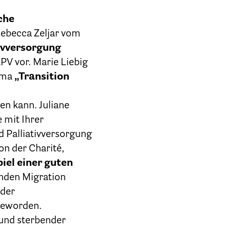
che
Rebecca Zeljar vom
ivversorgung
PV vor. Marie Liebig
hema
„Transition
en kann. Juliane
e mit Ihrer
d Palliativversorgung
on der Charité,
piel einer guten
nden Migration
 der
geworden.
und sterbender