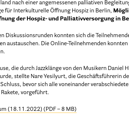
Hospizdienste im Krankenhaus oder Altenpflegehei
nd nach einer angemessenen palliativen Begleitung, 
 für Interkulturelle Öffnung Hospiz in Berlin,
Mögli
Palliative Einrichtungen
fnung der Hospiz- und Palliativversorgung in Be
Palliative Pflegedienste
den Diskussionsrunden konnten sich die Teilnehmen
Beratungsstelle(n)
nen austauschen. Die Online-Teilnehmenden konnten 
n.
Kontakt
use, die durch Jazzklänge von den Musikern Daniel 
de, stellte Nare Yesilyurt, die Geschäftsführerin de
 Schluss, bevor sich alle voneinander verabschiedet
 Rakete, vorgeführt.
rum (18.11.2022) (PDF – 8 MB)