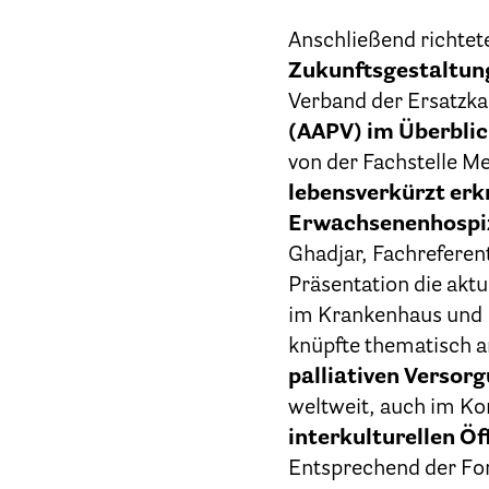
Anschließend richte
Zukunftsgestaltung 
Verband der Ersatzkass
(AAPV) im Überbli
von der Fachstelle 
lebensverkürzt erk
Erwachsenenhospi
Ghadjar, Fachreferent
Präsentation die aktu
im Krankenhaus und H
knüpfte thematisch a
palliativen Versor
weltweit, auch im Kon
interkulturellen Ö
Entsprechend der Fo