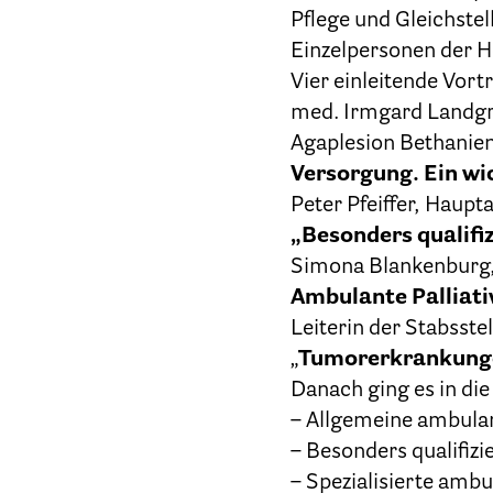
Pflege und Gleichstel
Einzelpersonen der Ho
Vier einleitende Vort
med. Irmgard Landgra
Agaplesion Bethanie
Versorgung. Ein wi
Peter Pfeiffer, Haupt
„Besonders qualifi
Simona Blankenburg, 
Ambulante Palliat
Leiterin der Stabsste
„
Tumorerkrankunge
Danach ging es in di
– Allgemeine ambulan
– Besonders qualifiz
– Spezialisierte ambu