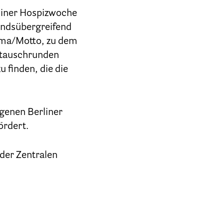
liner Hospizwoche
bandsübergreifend
ema/Motto, zu dem
stauschrunden
 finden, die die
ngenen Berliner
ördert.
 der Zentralen