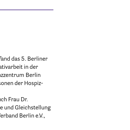
rfügung
and das 5. Berliner
ivarbeit in der
nzzentrum Berlin
rsonen der Hospiz-
uch Frau Dr.
beit
e und Gleichstellung
erband Berlin e.V.,