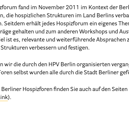
Geschäftsstelle des HPV Berlin
pizforum fand im November 2011 im Kontext der Ber
en, die hospizlichen Strukturen im Land Berlins ver
Freie Stellen
. Seitdem erhält jedes Hospizforum ein eigenes Th
rträge gehalten und zum anderen Workshops und Au
Mitgliederbereich (Intranet)
l ist es, relevante und weiterführende Absprachen zu
trukturen verbessern und festigen.
Informationen
en wir die durch den HPV Berlin organisierten verga
Hospizgedanke
Foren selbst wurden alle durch die Stadt Berliner gef
Besondere Situationen
Berliner Hospizforen finden Sie auch auf den Seiten
Betreuung Zuhause
ink
).
Betreuung im Pflegeheim
Betreuung im stationären Hospiz