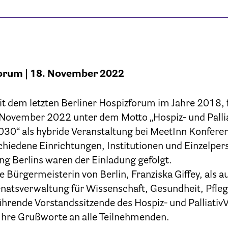
Kinder und Jugendliche
Betreuung im Krankenhaus
tenverfügung – Vorsorgevollmacht – Betreuungsve
Flyer und Broschüren zum Download
forum | 18. November 2022
t dem letzten Berliner Hospizforum im Jahre 2018, f
Veranstaltungen
ovember 2022 unter dem Motto „Hospiz- und Palliat
030“ als hybride Veranstaltung bei MeetInn Konfere
25 Jahre HPV Berlin – Festakt am 19. Okt. 2024
rschiedene Einrichtungen, Institutionen und Einzelpe
Berliner Hospizaktionen
ng Berlins waren der Einladung gefolgt.
 Bürgermeisterin von Berlin, Franziska Giffey, als a
liner Werkstattgespräche zur Hospiz- und Palliativar
atsverwaltung für Wissenschaft, Gesundheit, Pfleg
hrende Vorstandssitzende des Hospiz- und PalliativV
Berliner Hospizforen
 Ihre Grußworte an alle Teilnehmenden.
Aktion: Letzte Wünsche Wand