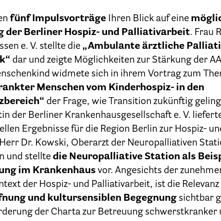
ten
fünf Impulsvorträge
Ihren Blick auf eine
mögli
Ehrenamt
der Berliner Hospiz- und Palliativarbeit
. Frau 
en e. V. stellte die
„Ambulante ärztliche Palliat
ck“
dar und zeigte Möglichkeiten zur Stärkung der AA
Presse & Aktuelles
Menschenkind widmete sich in ihrem Vortrag zum T
rankter Menschen vom Kinderhospiz- in den
zbereich“
der Frage, wie Transition zukünftig geling
Adressen
in der Berliner Krankenhausgesellschaft e. V. liefert
ellen Ergebnisse für die Region Berlin zur Hospiz- un
Tageshospize
err Dr. Kowski, Oberarzt der Neuropalliativen Stati
Ambulante Hospizdienste
n und stellte
die Neuropalliative Station als Beis
gung im Krankenhaus
vor. Angesichts der zunehme
Stationäre Hospize
text der Hospiz- und Palliativarbeit, ist die Relevanz
ffnung und kultursensiblen Begegnung
sichtbar 
Kinder- und Jugendhospize und -hospizdienste
rderung der Charta zur Betreuung schwerstkranker 