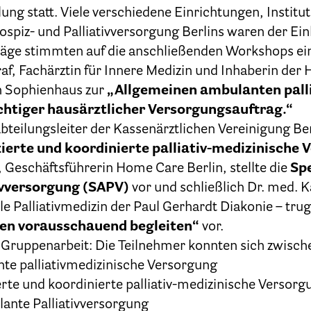
lung statt. Viele verschiedene Einrichtungen, Institu
spiz- und Palliativversorgung Berlins waren der Ein
räge stimmten auf die anschließenden Workshops ein:
f, Fachärztin für Innere Medizin und Inhaberin der
n Sophienhaus zur
„Allgemeinen ambulanten pall
chtiger hausärztlicher Versorgungsauftrag.“
abteilungsleiter der Kassenärztlichen Vereinigung Be
zierte und koordinierte palliativ-medizinische
Geschäftsführerin Home Care Berlin, stellte die
Spe
ivversorgung (SAPV)
vor und schließlich Dr. med. K
lle Palliativmedizin der Paul Gerhardt Diakonie – tr
n vorausschauend begleiten“
vor.
e Gruppenarbeit: Die Teilnehmer konnten sich zwis
te palliativmedizinische Versorgung
ierte und koordinierte palliativ-medizinische Vers
lante Palliativversorgung