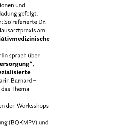
tionen und
ladung gefolgt.
 So referierte Dr.
 Hausarztpraxis am
iativmedizinische
rlin sprach über
 Versorgung“
,
zialisierte
arin Barnard –
ug das Thema
chen den Worksshops
orgung (BQKMPV) und