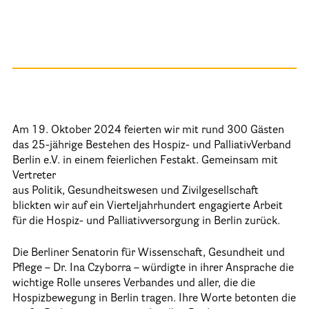
Informationen
Hospizgedanke
Besondere Situationen
Betreuung Zuhause
Am 19. Oktober 2024 feierten wir mit rund 300 Gästen
Betreuung im Pflegeheim
das 25-jährige Bestehen des Hospiz- und PalliativVerband
Berlin e.V. in einem feierlichen Festakt. Gemeinsam mit
Betreuung im stationären Hospiz
Vertreter
Kinder und Jugendliche
aus Politik, Gesundheitswesen und Zivilgesellschaft
blickten wir auf ein Vierteljahrhundert engagierte Arbeit
Betreuung im Krankenhaus
für die Hospiz- und Palliativversorgung in Berlin zurück.
Patientenverfügung – Vorsorgevollmacht – Betreuungsverfügun
Die Berliner Senatorin für Wissenschaft, Gesundheit und
Flyer und Broschüren zum Download
Pflege – Dr. Ina Czyborra – würdigte in ihrer Ansprache die
wichtige Rolle unseres Verbandes und aller, die die
Veranstaltungen
Hospizbewegung in Berlin tragen. Ihre Worte betonten die