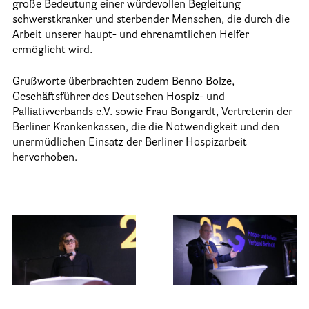
große Bedeutung einer würdevollen Begleitung
25 Jahre HPV Berlin – Festakt am 19. Okt. 2024
schwerstkranker und sterbender Menschen, die durch die
Arbeit unserer haupt- und ehrenamtlichen Helfer
Berliner Hospizaktionen
ermöglicht wird.
Berliner Werkstattgespräche zur Hospiz- und Palliativarbeit
Grußworte überbrachten zudem Benno Bolze,
Berliner Hospizforen
Geschäftsführer des Deutschen Hospiz- und
Palliativverbands e.V. sowie Frau Bongardt, Vertreterin der
Aktion: Letzte Wünsche Wand
Berliner Krankenkassen, die die Notwendigkeit und den
unermüdlichen Einsatz der Berliner Hospizarbeit
Ehrenamt
hervorhoben.
Presse & Aktuelles
Adressen
Tageshospize
Ambulante Hospizdienste