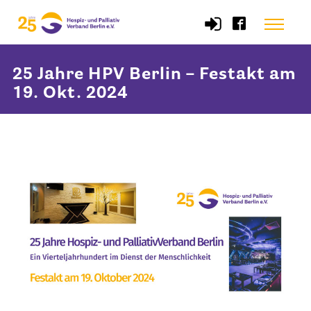
Skip
Menu
to
content
25 Jahre HPV Berlin – Festakt am
Start
19. Okt. 2024
Verband
Selbstverständnis und Leitsätze
Satzung des HPV Berlin e.V.
Mitgliedschaft im Verband
Vorstand des HPV Berlin
Geschäftsstelle des HPV Berlin
Freie Stellen
Mitgliederbereich (Intranet)