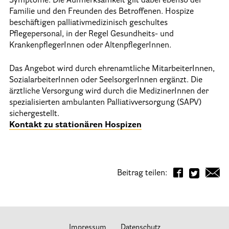
Symptome. Die Aufmerksamkeit gilt dabei ebenso der
Familie und den Freunden des Betroffenen. Hospize
Informationen
beschäftigen palliativmedizinisch geschultes
Pflegepersonal, in der Regel Gesundheits- und
KrankenpflegerInnen oder AltenpflegerInnen.
Hospizgedanke
Besondere Situationen
Das Angebot wird durch ehrenamtliche MitarbeiterInnen,
SozialarbeiterInnen oder SeelsorgerInnen ergänzt. Die
Betreuung Zuhause
ärztliche Versorgung wird durch die MedizinerInnen der
Betreuung im Pflegeheim
spezialisierten ambulanten Palliativversorgung (SAPV)
sichergestellt.
Betreuung im stationären Hospiz
Kontakt zu stationären Hospizen
Kinder und Jugendliche
Betreuung im Krankenhaus
Beitrag teilen:
Patientenverfügung – Vorsorgevollmacht – Betreuungsverfügun
Flyer und Broschüren zum Download
Veranstaltungen
Impressum
Datenschutz