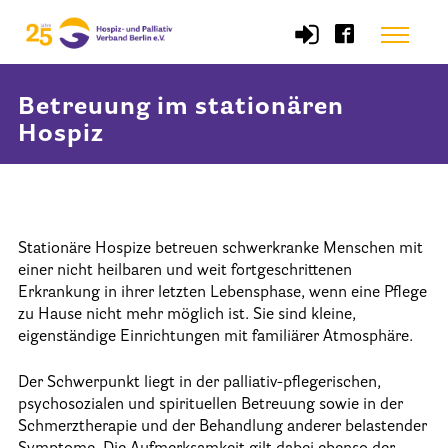
Skip
Menu
to
content
Betreuung im stationären
Start
Hospiz
Verband
Selbstverständnis und Leitsätze
Stationäre Hospize betreuen schwerkranke Menschen mit
Satzung des HPV Berlin e.V.
einer nicht heilbaren und weit fortgeschrittenen
Erkrankung in ihrer letzten Lebensphase, wenn eine Pflege
Mitgliedschaft im Verband
zu Hause nicht mehr möglich ist. Sie sind kleine,
eigenständige Einrichtungen mit familiärer Atmosphäre.
Vorstand des HPV Berlin
Geschäftsstelle des HPV Berlin
Der Schwerpunkt liegt in der palliativ-pflegerischen,
psychosozialen und spirituellen Betreuung sowie in der
Freie Stellen
Schmerztherapie und der Behandlung anderer belastender
Mitgliederbereich (Intranet)