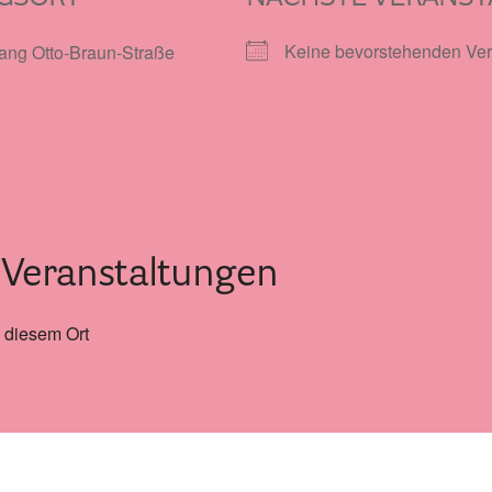
Geschäftsstelle des HPV Berlin
Keine bevorstehenden Ver
gang Otto-Braun-Straße
Freie Stellen
Mitgliederbereich (Intranet)
Informationen
Hospizgedanke
eranstaltungen
Besondere Situationen
 diesem Ort
Betreuung Zuhause
Betreuung im Pflegeheim
Betreuung im stationären Hospiz