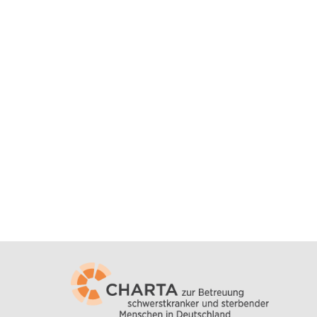
Patien
Ber