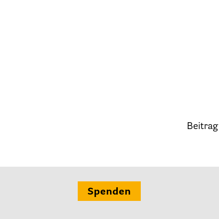
Kinder und Jugendliche
Betreuung im Krankenhaus
tenverfügung – Vorsorgevollmacht – Betreuungsve
Flyer und Broschüren zum Download
Veranstaltungen
Beitrag 
25 Jahre HPV Berlin – Festakt am 19. Okt. 2024
Berliner Hospizaktionen
liner Werkstattgespräche zur Hospiz- und Palliativar
Spenden
Berliner Hospizforen
Aktion: Letzte Wünsche Wand