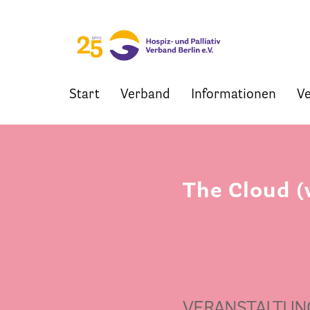
Start
Verband
Informationen
Ve
Skip
to
content
The Cloud (
VERANSTALTUN