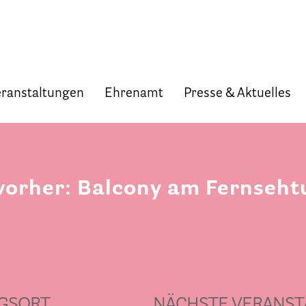
ranstaltungen
Ehrenamt
Presse & Aktuelles
Start
Verband
vorher: Balcony am Fernseh
Selbstverständnis und Leitsätze
Satzung des HPV Berlin e.V.
Mitgliedschaft im Verband
Vorstand des HPV Berlin
GSORT
NÄCHSTE VERANST