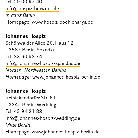
Stationäre Hospize
Tel. 29 00 97 40
info@hospiz-horizont.de
Kinder- und Jugendhospize und -hospizdienste
in ganz Berlin
Homepage:
www.hospiz-bodhicharya.de
Hospizdienste im Krankenhaus oder Altenpflegeheim
Palliative Einrichtungen
Johannes Hospiz
Schönwalder Allee 26, Haus 12
Palliative Pflegedienste
13587 Berlin-Spandau
Beratungsstelle(n)
Tel. 33 60 93 74
info@johannes-hospiz-spandau.de
Norden, Nordwesten Berlins
Kontakt
Homepage:
www.johannes-hospiz-berlin.de
Johannes Hospiz
Reinickendorfer Str. 61
13347 Berlin-Wedding
Tel. 45 94 21 83
info@johannes-hospiz-wedding.de
Mitte Berlin
Homepage:
www.johannes-hospiz-berlin.de