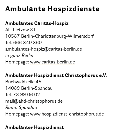
Ambulante Hospizdienste
Informationen
Ambulantes Caritas-Hospiz
Hospizgedanke
Alt-Lietzow 31
10587 Berlin-Charlottenburg-Wilmersdorf
Besondere Situationen
Tel. 666 340 360
Betreuung Zuhause
ambulantes-hospiz@caritas-berlin.de
in ganz Berlin
Betreuung im Pflegeheim
Homepage:
www.caritas-berlin.de
Betreuung im stationären Hospiz
Ambulanter Hospizdienst Christophorus e.V.
Kinder und Jugendliche
Buchwaldzeile 45
14089 Berlin-Spandau
Betreuung im Krankenhaus
Tel. 78 99 06 02
Patientenverfügung – Vorsorgevollmacht – Betreuungsverfügun
mail@ahd-christophorus.de
Raum Spandau
Flyer und Broschüren zum Download
Homepage:
www.hospizdienst-christophorus.de
Veranstaltungen
Ambulanter Hospizdienst