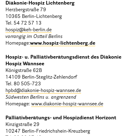
Diakonie-Hospiz Lichtenberg
25 Jahre HPV Berlin – Festakt am 19. Okt. 2024
Herzbergstraße 79
10365 Berlin-Lichtenberg
Berliner Hospizaktionen
Tel. 54 72 57 13
Berliner Werkstattgespräche zur Hospiz- und Palliativarbeit
hospiz@keh-berlin.de
vorrangig im Ostteil Berlins
Berliner Hospizforen
Homepage:
www.hospiz-lichtenberg.de
Aktion: Letzte Wünsche Wand
Hospiz- u. Palliativberatungsdienst des Diakonie
Hospiz Wannsee
Ehrenamt
Königstraße 62B
14109 Berlin-Steglitz-Zehlendorf
Presse & Aktuelles
Tel. 80 505-723
hpbd@diakonie-hospiz-wannsee.de
Südwesten Berlins u. angrenzend
Adressen
Homepage:
www.diakonie-hospiz-wannsee.de
Tageshospize
Palliativberatungs- und Hospizdienst Horizont
Kinzigstraße 29
Ambulante Hospizdienste
10247 Berlin-Friedrichshein-Kreuzberg