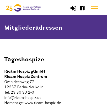
Skip
Menu
to
content
Mitgliederadressen
Start
Verband
Selbstverständnis und Leitsätze
Tageshospize
Satzung des HPV Berlin e.V.
Ricam Hospiz gGmbH
Mitgliedschaft im Verband
Ricam Hospiz Zentrum
Vorstand des HPV Berlin
Orchideenweg 77
12357 Berlin-Neukölln
Geschäftsstelle des HPV Berlin
Tel. 23 30 30 2-0
info@ricam-hospiz.de
Freie Stellen
Homepage:
www.ricam-hospiz.de
Mitgliederbereich (Intranet)