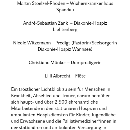
Stationäre Hospize
Martin Stoelzel-Rhoden – Wichernkrankenhaus
Spandau
Kinder- und Jugendhospize und -hospizdienste
Hospizdienste im Krankenhaus oder Altenpflegeheim
André-Sebastian Zank – Diakonie-Hospiz
Lichtenberg
Palliative Einrichtungen
Palliative Pflegedienste
Nicole Witzemann – Predigt (Pastorin/Seelsorgerin
Diakonie-Hospiz Wannsee)
Beratungsstelle(n)
Christiane Münker – Dompredigerin
Kontakt
Lilli Albrecht – Flöte
Ein tröstlicher Lichtblick zu sein für Menschen in
Krankheit, Abschied und Trauer, darum bemühen
sich haupt- und über 2.500 ehrenamtliche
Mitarbeitende in den stationären Hospizen und
ambulanten Hospizdiensten für Kinder, Jugendliche
und Erwachsene und die Palliativmediziner*innen in
der stationären und ambulanten Versorgung in