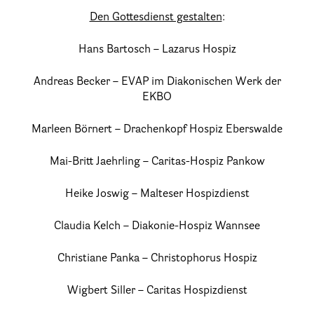
Den Gottesdienst gestalten
:
25 Jahre HPV Berlin – Festakt am 19. Okt. 2024
Berliner Hospizaktionen
Hans Bartosch – Lazarus Hospiz
Berliner Werkstattgespräche zur Hospiz- und Palliativarbeit
Andreas Becker – EVAP im Diakonischen Werk der
Berliner Hospizforen
EKBO
Aktion: Letzte Wünsche Wand
Marleen Börnert – Drachenkopf Hospiz Eberswalde
Ehrenamt
Mai-Britt Jaehrling – Caritas-Hospiz Pankow
Presse & Aktuelles
Heike Joswig – Malteser Hospizdienst
Claudia Kelch – Diakonie-Hospiz Wannsee
Adressen
Christiane Panka – Christophorus Hospiz
Tageshospize
Wigbert Siller – Caritas Hospizdienst
Ambulante Hospizdienste