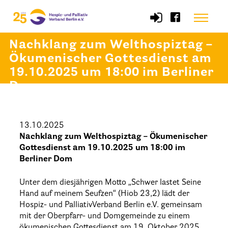
Skip
Menu
to
content
Nachklang zum Welthospiztag –
Ökumenischer Gottesdienst am
Start
19.10.2025 um 18:00 im Berliner
Dom
Verband
Selbstverständnis und Leitsätze
13.10.2025
Satzung des HPV Berlin e.V.
Nachklang zum Welthospiztag – Ökumenischer
Gottesdienst am 19.10.2025 um 18:00 im
Mitgliedschaft im Verband
Berliner Dom
Vorstand des HPV Berlin
Unter dem diesjährigen Motto „Schwer lastet Seine
Geschäftsstelle des HPV Berlin
Hand auf meinem Seufzen“ (Hiob 23,2) lädt der
Hospiz- und PalliativVerband Berlin e.V. gemeinsam
Freie Stellen
mit der Oberpfarr- und Domgemeinde zu einem
Mitgliederbereich (Intranet)
ökumenischen Gottesdienst am 19. Oktober 2025