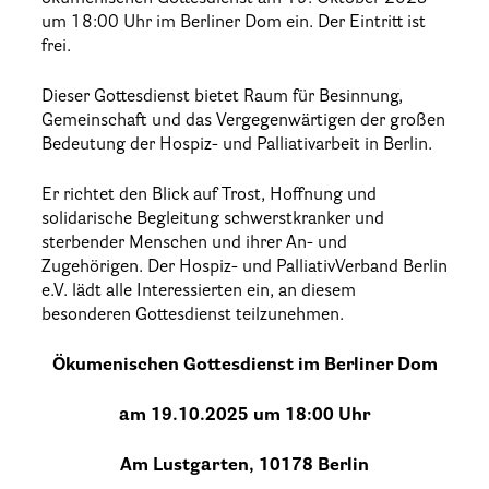
um 18:00 Uhr im Berliner Dom ein. Der Eintritt ist
frei.
Informationen
Dieser Gottesdienst bietet Raum für Besinnung,
Hospizgedanke
Gemeinschaft und das Vergegenwärtigen der großen
Besondere Situationen
Bedeutung der Hospiz- und Palliativarbeit in Berlin.
Betreuung Zuhause
Er richtet den Blick auf Trost, Hoffnung und
Betreuung im Pflegeheim
solidarische Begleitung schwerstkranker und
sterbender Menschen und ihrer An- und
Betreuung im stationären Hospiz
Zugehörigen. Der Hospiz- und PalliativVerband Berlin
e.V. lädt alle Interessierten ein, an diesem
Kinder und Jugendliche
besonderen Gottesdienst teilzunehmen.
Betreuung im Krankenhaus
Ökumenischen Gottesdienst im Berliner Dom
Patientenverfügung – Vorsorgevollmacht – Betreuungsverfügun
Flyer und Broschüren zum Download
am 19.10.2025 um 18:00 Uhr
Veranstaltungen
Am Lustgarten, 10178 Berlin