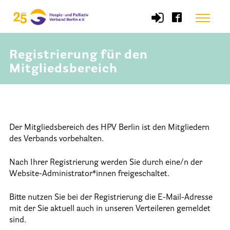
Skip
Menu
to
content
Registrierung für den
Start
Mitgliedsbereich
Verband
Selbstverständnis und Leitsätze
Der Mitgliedsbereich des HPV Berlin ist den Mitgliedern
Satzung des HPV Berlin e.V.
des Verbands vorbehalten.
Mitgliedschaft im Verband
Nach Ihrer Registrierung werden Sie durch eine/n der
Vorstand des HPV Berlin
Website-Administrator*innen freigeschaltet.
Geschäftsstelle des HPV Berlin
Bitte nutzen Sie bei der Registrierung die E-Mail-Adresse
mit der Sie aktuell auch in unseren Verteileren gemeldet
Freie Stellen
sind.
Mitgliederbereich (Intranet)