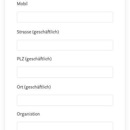
Stationäre Hospize
Mobil
Kinder- und Jugendhospize und -hospizdienste
Hospizdienste im Krankenhaus oder Altenpflegeheim
Palliative Einrichtungen
Strasse (geschäftlich)
Palliative Pflegedienste
Beratungsstelle(n)
PLZ (geschäftlich)
Kontakt
Ort (geschäftlich)
Organistion