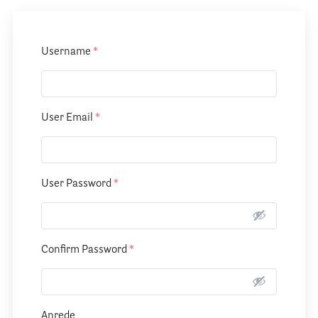
Informationen
Username
*
Hospizgedanke
Besondere Situationen
Betreuung Zuhause
User Email
*
Betreuung im Pflegeheim
Betreuung im stationären Hospiz
User Password
*
Kinder und Jugendliche
Betreuung im Krankenhaus
Patientenverfügung – Vorsorgevollmacht – Betreuungsverfügun
Confirm Password
*
Flyer und Broschüren zum Download
Veranstaltungen
Anrede