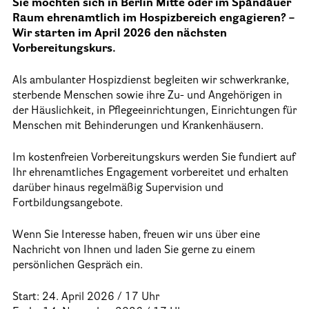
Sie möchten sich in Berlin Mitte oder im Spandauer
Raum ehrenamtlich im Hospizbereich engagieren? –
Informationen
Wir starten im April 2026 den nächsten
Vorbereitungskurs.
Hospizgedanke
Als ambulanter Hospizdienst begleiten wir schwerkranke,
Besondere Situationen
sterbende Menschen sowie ihre Zu- und Angehörigen in
der Häuslichkeit, in Pflegeeinrichtungen, Einrichtungen für
Betreuung Zuhause
Menschen mit Behinderungen und Krankenhäusern.
Betreuung im Pflegeheim
Im kostenfreien Vorbereitungskurs werden Sie fundiert auf
Betreuung im stationären Hospiz
Ihr ehrenamtliches Engagement vorbereitet und erhalten
Kinder und Jugendliche
darüber hinaus regelmäßig Supervision und
Fortbildungsangebote.
Betreuung im Krankenhaus
Wenn Sie Interesse haben, freuen wir uns über eine
Patientenverfügung – Vorsorgevollmacht – Betreuungsverfügun
Nachricht von Ihnen und laden Sie gerne zu einem
Flyer und Broschüren zum Download
persönlichen Gespräch ein.
Veranstaltungen
Start: 24. April 2026 / 17 Uhr