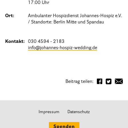
Stationäre Hospize
17:00 Uhr
Kinder- und Jugendhospize und -hospizdienste
Ort:
Ambulanter Hospizdienst Johannes-Hospiz e.V.
Hospizdienste im Krankenhaus oder Altenpflegeheim
/ Standorte: Berlin Mitte und Spandau
Palliative Einrichtungen
Kontakt:
030 4594 - 2183
Palliative Pflegedienste
info@johannes-hospiz-wedding.de
Beratungsstelle(n)
Kontakt
Beitrag teilen:
Impressum
Datenschutz
Spenden