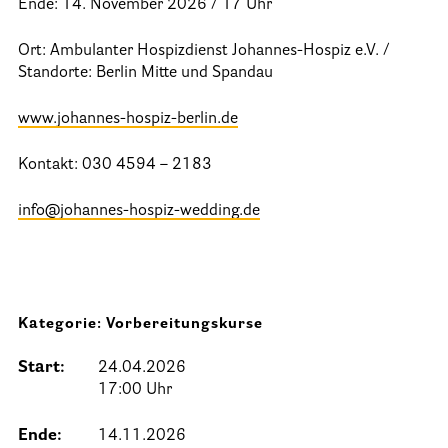
Ende: 14. November 2026 / 17 Uhr
25 Jahre HPV Berlin – Festakt am 19. Okt. 2024
Ort: Ambulanter Hospizdienst Johannes-Hospiz e.V. /
Berliner Hospizaktionen
Standorte: Berlin Mitte und Spandau
Berliner Werkstattgespräche zur Hospiz- und Palliativarbeit
www.johannes-hospiz-berlin.de
Berliner Hospizforen
Kontakt: 030 4594 – 2183
Aktion: Letzte Wünsche Wand
info@johannes-hospiz-wedding.de
Ehrenamt
Presse & Aktuelles
Kategorie: Vorbereitungskurse
Adressen
Start:
24.04.2026
Tageshospize
17:00 Uhr
Ambulante Hospizdienste
Ende:
14.11.2026