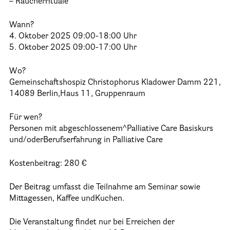
– Räucherrituale
25 Jahre HPV Berlin – Festakt am 19. Okt. 2024
Wann?
Berliner Hospizaktionen
4. Oktober 2025 09:00-18:00 Uhr
5. Oktober 2025 09:00-17:00 Uhr
Berliner Werkstattgespräche zur Hospiz- und Palliativarbeit
Berliner Hospizforen
Wo?
Gemeinschaftshospiz Christophorus Kladower Damm 221,
Aktion: Letzte Wünsche Wand
14089 Berlin,Haus 11, Gruppenraum
Ehrenamt
Für wen?
Personen mit abgeschlossenem^Palliative Care Basiskurs
und/oderBerufserfahrung in Palliative Care
Presse & Aktuelles
Kostenbeitrag: 280 €
Adressen
Der Beitrag umfasst die Teilnahme am Seminar sowie
Tageshospize
Mittagessen, Kaffee undKuchen.
Ambulante Hospizdienste
Die Veranstaltung findet nur bei Erreichen der