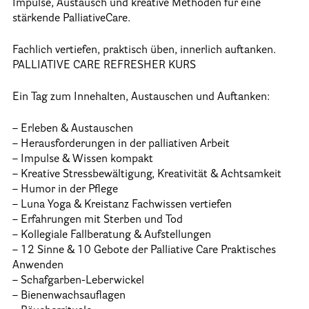
Impulse, Austausch und kreative Methoden für eine
stärkende PalliativeCare.
Informationen
Fachlich vertiefen, praktisch üben, innerlich auftanken.
Hospizgedanke
PALLIATIVE CARE REFRESHER KURS
Besondere Situationen
Ein Tag zum Innehalten, Austauschen und Auftanken:
Betreuung Zuhause
– Erleben & Austauschen
Betreuung im Pflegeheim
– Herausforderungen in der palliativen Arbeit
– Impulse & Wissen kompakt
Betreuung im stationären Hospiz
– Kreative Stressbewältigung, Kreativität & Achtsamkeit
Kinder und Jugendliche
– Humor in der Pflege
– Luna Yoga & Kreistanz Fachwissen vertiefen
Betreuung im Krankenhaus
– Erfahrungen mit Sterben und Tod
– Kollegiale Fallberatung & Aufstellungen
Patientenverfügung – Vorsorgevollmacht – Betreuungsverfügun
– 12 Sinne & 10 Gebote der Palliative Care Praktisches
Flyer und Broschüren zum Download
Anwenden
– Schafgarben-Leberwickel
Veranstaltungen
– Bienenwachsauflagen