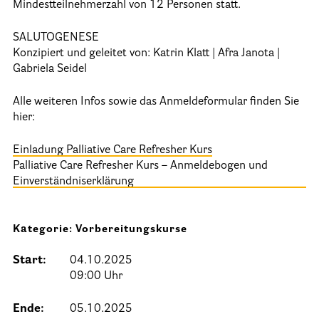
Stationäre Hospize
Mindestteilnehmerzahl von 12 Personen statt.
Kinder- und Jugendhospize und -hospizdienste
SALUTOGENESE
Konzipiert und geleitet von: Katrin Klatt | Afra Janota |
Hospizdienste im Krankenhaus oder Altenpflegeheim
Gabriela Seidel
Palliative Einrichtungen
Alle weiteren Infos sowie das Anmeldeformular finden Sie
Palliative Pflegedienste
hier:
Beratungsstelle(n)
Einladung Palliative Care Refresher Kurs
Kontakt
Palliative Care Refresher Kurs – Anmeldebogen und
Einverständniserklärung
Kategorie: Vorbereitungskurse
Start:
04.10.2025
09:00 Uhr
Ende:
05.10.2025