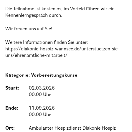
25 Jahre HPV Berlin – Festakt am 19. Okt. 2024
Die Teilnahme ist kostenlos, im Vorfeld führen wir ein
Kennenlerngespräch durch.
Berliner Hospizaktionen
Berliner Werkstattgespräche zur Hospiz- und Palliativarbeit
Wir freuen uns auf Sie!
Berliner Hospizforen
Weitere Informationen finden Sie unter:
https://diakonie-hospiz-wannsee.de/unterstuetzen-sie-
Aktion: Letzte Wünsche Wand
uns/ehrenamtliche-mitarbeit/
Ehrenamt
Kategorie: Vorbereitungskurse
Presse & Aktuelles
Start:
02.03.2026
00:00 Uhr
Adressen
Ende:
11.09.2026
Tageshospize
00:00 Uhr
Ambulante Hospizdienste
Ort:
Ambulanter Hospizdienst Diakonie Hospiz