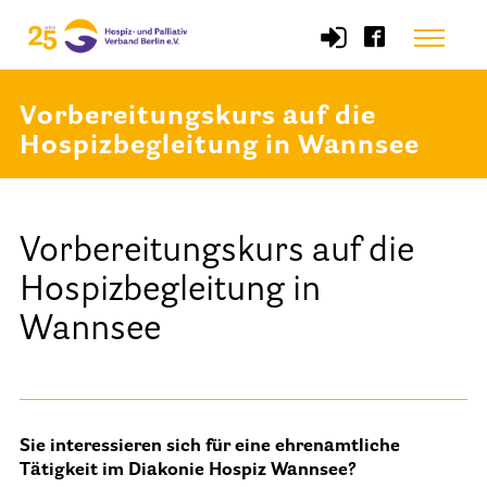
Skip
Menu
to
content
Vorbereitungskurs auf die
Start
Hospizbegleitung in Wannsee
Verband
Vorbereitungskurs auf die
Selbstverständnis und Leitsätze
Hospizbegleitung in
Satzung des HPV Berlin e.V.
Wannsee
Mitgliedschaft im Verband
Vorstand des HPV Berlin
Geschäftsstelle des HPV Berlin
Freie Stellen
Sie interessieren sich für eine ehrenamtliche
Tätigkeit im Diakonie Hospiz Wannsee?
Mitgliederbereich (Intranet)