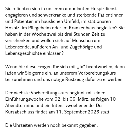
Sie möchten sich in unserem ambulanten Hospizdienst
Informationen
engagieren und schwerkranke und sterbende Patientinnen
und Patienten im häuslichen Umfeld, im stationären
Hospizgedanke
Hospiz, im Pflegeheim oder im Krankenhaus begleiten? Sie
haben in der Woche zwei bis drei Stunden Zeit zu
Besondere Situationen
verschenken und wollen sich auf Menschen am
Lebensende, auf deren An- und Zugehörige und
Betreuung Zuhause
Lebensgeschichte einlassen?
Betreuung im Pflegeheim
Wenn Sie diese Fragen für sich mit „Ja“ beantworten, dann
Betreuung im stationären Hospiz
laden wir Sie gerne ein, an unserem Vorbereitungskurs
Kinder und Jugendliche
teilzunehmen und das nötige Rüstzeug dafür zu erwerben.
Betreuung im Krankenhaus
Der nächste Vorbereitungskurs beginnt mit einer
Patientenverfügung – Vorsorgevollmacht – Betreuungsverfügun
Einführungswoche vom 02. bis 06. März, es folgen 10
Abendtermine und ein Intensivwochenende. Der
Flyer und Broschüren zum Download
Kursabschluss findet am 11. September 2026 statt.
Veranstaltungen
Die Uhrzeiten werden noch bekannt gegeben.