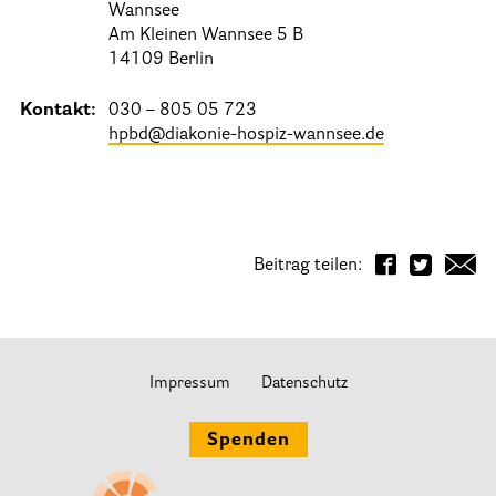
Stationäre Hospize
Wannsee
Am Kleinen Wannsee 5 B
Kinder- und Jugendhospize und -hospizdienste
14109 Berlin
Hospizdienste im Krankenhaus oder Altenpflegeheim
Kontakt:
030 – 805 05 723
Palliative Einrichtungen
hpbd@diakonie-hospiz-wannsee.de
Palliative Pflegedienste
Beratungsstelle(n)
Kontakt
Beitrag teilen:
Impressum
Datenschutz
Spenden