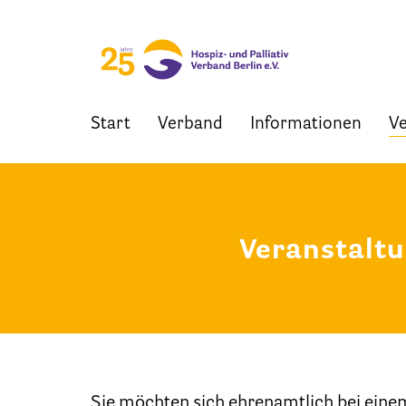
Start
Verband
Informationen
Ve
Skip
to
content
Veranstalt
Sie möchten sich ehrenamtlich bei eine