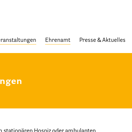
ranstaltungen
Ehrenamt
Presse & Aktuelles
Start
Verband
ungen
Selbstverständnis und Leitsätze
Satzung des HPV Berlin e.V.
Mitgliedschaft im Verband
Vorstand des HPV Berlin
m stationären Hospiz oder ambulanten