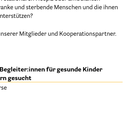
Geschäftsstelle des HPV Berlin
ranke und sterbende Menschen und die ihnen
nterstützen?
Freie Stellen
 unserer Mitglieder und Kooperationspartner.
Mitgliederbereich (Intranet)
Informationen
Begleiter:innen für gesunde Kinder
Hospizgedanke
ern gesucht
Besondere Situationen
rse
Betreuung Zuhause
Betreuung im Pflegeheim
Betreuung im stationären Hospiz