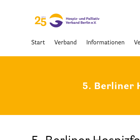
Start
Verband
Informationen
Ve
Skip
to
content
5. Berliner