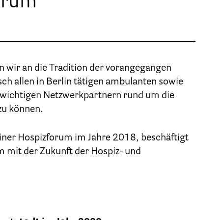
forum
Geschäftsstelle des HPV Berlin
Freie Stellen
Mitgliederbereich (Intranet)
n wir an die Tradition der vorangegangen
ch allen in Berlin tätigen ambulanten sowie
Informationen
 wichtigen Netzwerkpartnern rund um die
zu können.
Hospizgedanke
Besondere Situationen
liner Hospizforum im Jahre 2018, beschäftigt
m mit der Zukunft der Hospiz- und
Betreuung Zuhause
Betreuung im Pflegeheim
Betreuung im stationären Hospiz