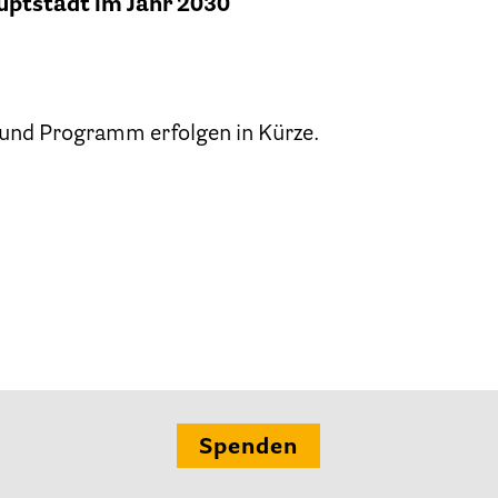
auptstadt im Jahr 2030
Kinder und Jugendliche
Betreuung im Krankenhaus
tenverfügung – Vorsorgevollmacht – Betreuungsve
 und Programm erfolgen in Kürze.
Flyer und Broschüren zum Download
Veranstaltungen
25 Jahre HPV Berlin – Festakt am 19. Okt. 2024
Berliner Hospizaktionen
liner Werkstattgespräche zur Hospiz- und Palliativar
Berliner Hospizforen
Spenden
Aktion: Letzte Wünsche Wand