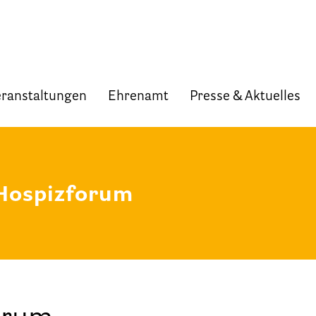
ranstaltungen
Ehrenamt
Presse & Aktuelles
Start
Verband
 Hospizforum
Selbstverständnis und Leitsätze
Satzung des HPV Berlin e.V.
Mitgliedschaft im Verband
Vorstand des HPV Berlin