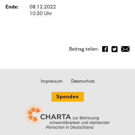
Ende:
08.12.2022
Informationen
10:30 Uhr
Hospizgedanke
Besondere Situationen
Beitrag teilen:
Betreuung Zuhause
Betreuung im Pflegeheim
Betreuung im stationären Hospiz
Impressum
Datenschutz
Kinder und Jugendliche
Betreuung im Krankenhaus
Spenden
Patientenverfügung – Vorsorgevollmacht – Betreuungsverfügun
Flyer und Broschüren zum Download
Veranstaltungen