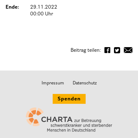
Ende:
29.11.2022
Informationen
00:00 Uhr
Hospizgedanke
Besondere Situationen
Beitrag teilen:
Betreuung Zuhause
Betreuung im Pflegeheim
Betreuung im stationären Hospiz
Impressum
Datenschutz
Kinder und Jugendliche
Betreuung im Krankenhaus
Spenden
Patientenverfügung – Vorsorgevollmacht – Betreuungsverfügun
Flyer und Broschüren zum Download
Veranstaltungen