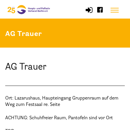
Skip
Menu
to
content
AG Trauer
Start
Verband
AG Trauer
Selbstverständnis und Leitsätze
Satzung des HPV Berlin e.V.
Mitgliedschaft im Verband
Ort: Lazarushaus, Haupteingang Gruppenraum auf dem
Vorstand des HPV Berlin
Weg zum Festsaal re. Seite
Geschäftsstelle des HPV Berlin
ACHTUNG: Schuhfreier Raum, Pantofeln sind vor Ort
Freie Stellen
Mitgliederbereich (Intranet)