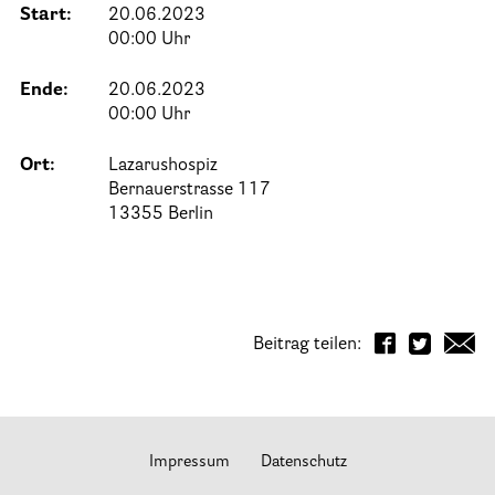
Start:
20.06.2023
25 Jahre HPV Berlin – Festakt am 19. Okt. 2024
00:00 Uhr
Berliner Hospizaktionen
Ende:
20.06.2023
Berliner Werkstattgespräche zur Hospiz- und Palliativarbeit
00:00 Uhr
Berliner Hospizforen
Ort:
Lazarushospiz
Aktion: Letzte Wünsche Wand
Bernauerstrasse 117
13355 Berlin
Ehrenamt
Presse & Aktuelles
Beitrag teilen:
Adressen
Tageshospize
Ambulante Hospizdienste
Impressum
Datenschutz