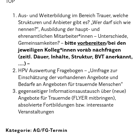
TOP
Informationen
Aus- und Weiterbildung im Bereich Trauer, welche
Strukturen und Anbieter gibt es? „Wer darf sich wie
Hospizgedanke
nennen?“, Ausbildung der haupt- und
ehrenamtlichen Mitarbeiter*innen – Unterschiede,
Besondere Situationen
Gemeinsamkeiten? –
bitte
vorbereiten
/bei den
jeweiligen Kolleg*innen vorab nachfragen
Betreuung Zuhause
(zeitl. Dauer, Inhalte, Struktur, BVT anerkannt,
Betreuung im Pflegeheim
….) –
HPV Auswertung Fragebogen – „Umfrage zur
Betreuung im stationären Hospiz
Einschätzung der vorhandenen Angebote und
Bedarfe an Angeboten für trauernde Menschen“
Kinder und Jugendliche
gegenseitiger Informationsaustausch über (neue)
Betreuung im Krankenhaus
Angebote für Trauernde (FLYER mitbringen),
absolvierte Fortbildungen bzw. interessante
Patientenverfügung – Vorsorgevollmacht – Betreuungsverfügun
Veranstaltungen
Flyer und Broschüren zum Download
Kategorie: AG/FG-Termin
Veranstaltungen