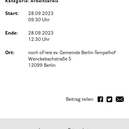
Kategorie: Arbeitskreis
Informationen
Start:
28.09.2023
09:30 Uhr
Hospizgedanke
Ende:
28.09.2023
Besondere Situationen
12:30 Uhr
Betreuung Zuhause
Ort:
noch oFreie ev. Gemeinde Berlin-Tempelhof
Betreuung im Pflegeheim
Wenckebachstraße 5
12099 Berlin
Betreuung im stationären Hospiz
Kinder und Jugendliche
Betreuung im Krankenhaus
Patientenverfügung – Vorsorgevollmacht – Betreuungsverfügun
Beitrag teilen:
Flyer und Broschüren zum Download
Veranstaltungen