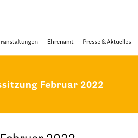
ranstaltungen
Ehrenamt
Presse & Aktuelles
Start
Verband
ssitzung Februar 2022
Selbstverständnis und Leitsätze
Satzung des HPV Berlin e.V.
Mitgliedschaft im Verband
Vorstand des HPV Berlin