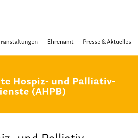
ranstaltungen
Ehrenamt
Presse & Aktuelles
Start
Verband
e Hospiz- und Palliativ-
Selbstverständnis und Leitsätze
ienste (AHPB)
Satzung des HPV Berlin e.V.
Mitgliedschaft im Verband
Vorstand des HPV Berlin