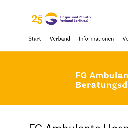
Start
Verband
Informationen
Ve
Skip
to
content
FG Ambulant
Beratungsd