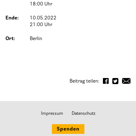
18:00 Uhr
Informationen
Ende:
10.05.2022
21:00 Uhr
Hospizgedanke
Ort:
Berlin
Besondere Situationen
Betreuung Zuhause
Betreuung im Pflegeheim
Betreuung im stationären Hospiz
Beitrag teilen:
Kinder und Jugendliche
Betreuung im Krankenhaus
Patientenverfügung – Vorsorgevollmacht – Betreuungsverfügun
Impressum
Datenschutz
Flyer und Broschüren zum Download
Veranstaltungen
Spenden