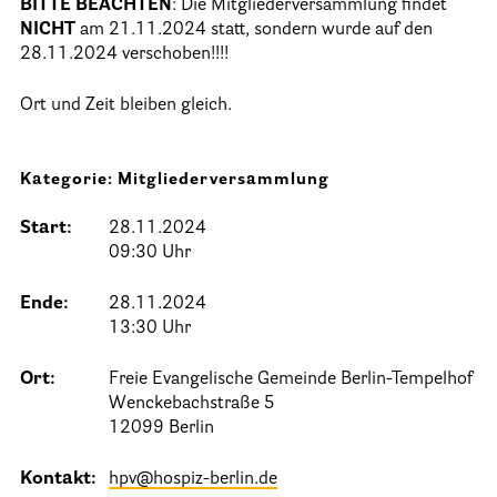
BITTE BEACHTEN
: Die Mitgliederversammlung findet
NICHT
am 21.11.2024 statt, sondern wurde auf den
Informationen
28.11.2024 verschoben!!!!
Hospizgedanke
Ort und Zeit bleiben gleich.
Besondere Situationen
Kategorie: Mitgliederversammlung
Betreuung Zuhause
Betreuung im Pflegeheim
Start:
28.11.2024
09:30 Uhr
Betreuung im stationären Hospiz
Kinder und Jugendliche
Ende:
28.11.2024
13:30 Uhr
Betreuung im Krankenhaus
Ort:
Freie Evangelische Gemeinde Berlin-Tempelhof
Patientenverfügung – Vorsorgevollmacht – Betreuungsverfügun
Wenckebachstraße 5
Flyer und Broschüren zum Download
12099 Berlin
Veranstaltungen
Kontakt:
hpv@hospiz-berlin.de