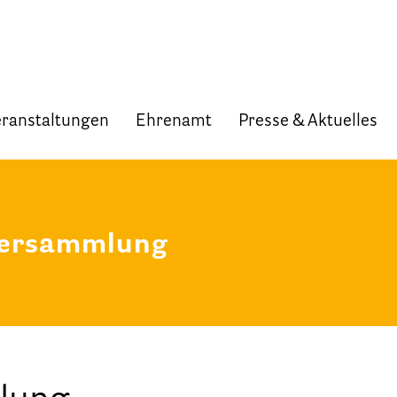
ranstaltungen
Ehrenamt
Presse & Aktuelles
Start
Verband
versammlung
Selbstverständnis und Leitsätze
Satzung des HPV Berlin e.V.
Mitgliedschaft im Verband
Vorstand des HPV Berlin