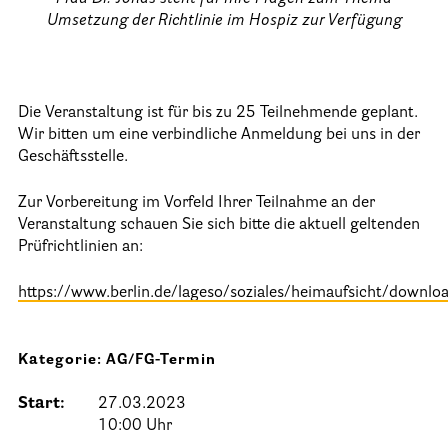
Umsetzung der Richtlinie im Hospiz zur Verfügung
Informationen
Hospizgedanke
Die Veranstaltung ist für bis zu 25 Teilnehmende geplant.
Besondere Situationen
Wir bitten um eine verbindliche Anmeldung bei uns in der
Geschäftsstelle.
Betreuung Zuhause
Betreuung im Pflegeheim
Zur Vorbereitung im Vorfeld Ihrer Teilnahme an der
Veranstaltung schauen Sie sich bitte die aktuell geltenden
Betreuung im stationären Hospiz
Prüfrichtlinien an:
Kinder und Jugendliche
https://www.berlin.de/lageso/soziales/heimaufsicht/downlo
Betreuung im Krankenhaus
Patientenverfügung – Vorsorgevollmacht – Betreuungsverfügu
Kategorie: AG/FG-Termin
Flyer und Broschüren zum Download
Start:
27.03.2023
Veranstaltungen
10:00 Uhr