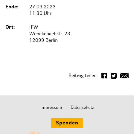
Ende:
27.03.2023
25 Jahre HPV Berlin – Festakt am 19. Okt. 2024
11:30 Uhr
Berliner Hospizaktionen
Ort:
IFW
Berliner Werkstattgespräche zur Hospiz- und Palliativarbeit
Wenckebachstr. 23
Berliner Hospizforen
12099 Berlin
Aktion: Letzte Wünsche Wand
Ehrenamt
Beitrag teilen:
Presse & Aktuelles
Adressen
Impressum
Datenschutz
Tageshospize
Spenden
Ambulante Hospizdienste