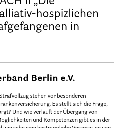
H II „Die
Geschäftsstelle des HPV Berlin
lliativ-hospizlichen
Freie Stellen
afgefangenen in
Mitgliederbereich (Intranet)
Informationen
Hospizgedanke
erband Berlin e.V.
Besondere Situationen
Betreuung Zuhause
trafvollzug stehen vor besonderen
ankenversicherung. Es stellt sich die Frage,
Betreuung im Pflegeheim
orgt? Und wie verläuft der Übergang von
Betreuung im stationären Hospiz
Möglichkeiten und Kompetenzen gibt es in der