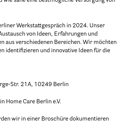
d wie sähe eine bestmögliche Versorgung von
Kinder und Jugendliche
Betreuung im Krankenhaus
erliner Werkstattgespräch in 2024. Unser
tenverfügung – Vorsorgevollmacht – Betreuungsve
Austausch von Ideen, Erfahrungen und
en aus verschiedenen Bereichen. Wir möchten
Flyer und Broschüren zum Download
dentifizieren und innovative Ideen für die
Veranstaltungen
25 Jahre HPV Berlin – Festakt am 19. Okt. 2024
orge-Str. 21A, 10249 Berlin
Berliner Hospizaktionen
in Home Care Berlin e.V.
liner Werkstattgespräche zur Hospiz- und Palliativar
Berliner Hospizforen
rden wir in einer Broschüre dokumentieren
Aktion: Letzte Wünsche Wand