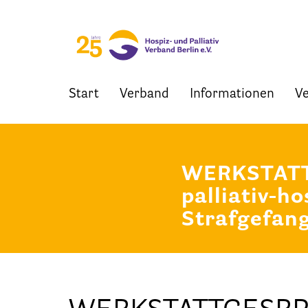
Start
Verband
Informationen
Ve
Skip
to
content
WERKSTATTG
palliativ-h
Strafgefang