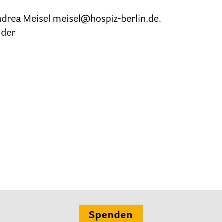
Andrea Meisel meisel@hospiz-berlin.de.
Ehrenamt
 der
Presse & Aktuelles
Adressen
Tageshospize
Ambulante Hospizdienste
Stationäre Hospize
Kinder- und Jugendhospize und -hospizdienste
Spenden