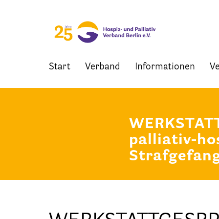
Start
Verband
Informationen
Ve
Skip
to
content
WERKSTATTG
palliativ-h
Strafgefang