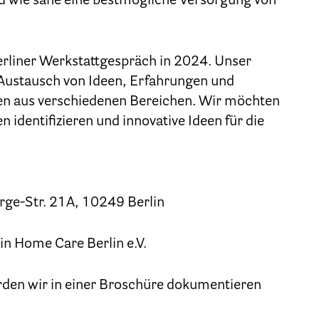
d wie sähe eine bestmögliche Versorgung von
Kinder und Jugendliche
Betreuung im Krankenhaus
erliner Werkstattgespräch in 2024. Unser
tenverfügung – Vorsorgevollmacht – Betreuungsve
Austausch von Ideen, Erfahrungen und
en aus verschiedenen Bereichen. Wir möchten
Flyer und Broschüren zum Download
dentifizieren und innovative Ideen für die
Veranstaltungen
25 Jahre HPV Berlin – Festakt am 19. Okt. 2024
orge-Str. 21A, 10249 Berlin
Berliner Hospizaktionen
in Home Care Berlin e.V.
liner Werkstattgespräche zur Hospiz- und Palliativar
Berliner Hospizforen
rden wir in einer Broschüre dokumentieren
Aktion: Letzte Wünsche Wand