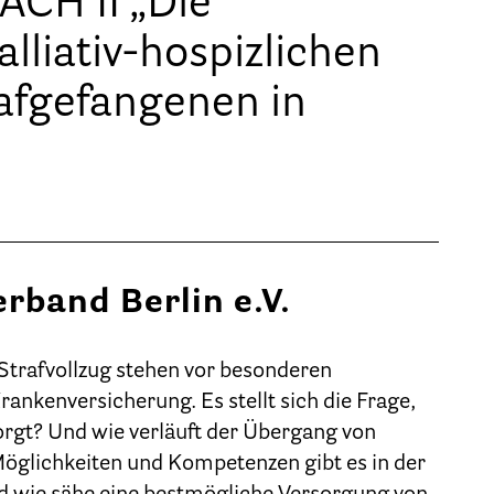
H II „Die
Geschäftsstelle des HPV Berlin
lliativ-hospizlichen
Freie Stellen
afgefangenen in
Mitgliederbereich (Intranet)
Informationen
Hospizgedanke
erband Berlin e.V.
Besondere Situationen
Betreuung Zuhause
trafvollzug stehen vor besonderen
ankenversicherung. Es stellt sich die Frage,
Betreuung im Pflegeheim
orgt? Und wie verläuft der Übergang von
Betreuung im stationären Hospiz
Möglichkeiten und Kompetenzen gibt es in der