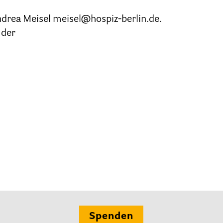
Andrea Meisel meisel@hospiz-berlin.de.
Ehrenamt
 der
Presse & Aktuelles
Adressen
Tageshospize
Ambulante Hospizdienste
Stationäre Hospize
Kinder- und Jugendhospize und -hospizdienste
Spenden