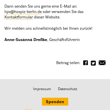
Dann senden Sie uns gerne eine E-Mail an:
Informationen
hpv@hospiz-berlin.de
oder verwenden Sie das
Kontaktformular
dieser Website.
Hospizgedanke
Wir melden uns schnellstmöglich bei Ihnen zurück!
Besondere Situationen
Anne-Susanna Dreßke
, Geschäftsführerin
Betreuung Zuhause
Betreuung im Pflegeheim
Betreuung im stationären Hospiz
Beitrag teilen:
Kinder und Jugendliche
Betreuung im Krankenhaus
Patientenverfügung – Vorsorgevollmacht – Betreuungsverfügun
Impressum
Datenschutz
Flyer und Broschüren zum Download
Spenden
Veranstaltungen