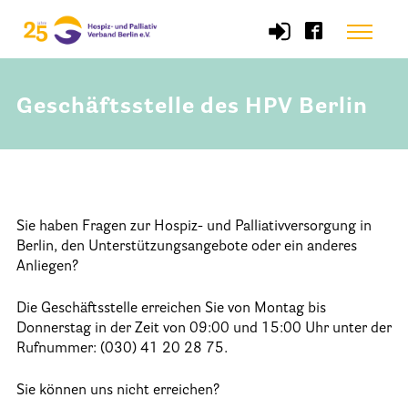
Skip
Menu
to
content
Geschäftsstelle des HPV Berlin
Start
Verband
Selbstverständnis und Leitsätze
Sie haben Fragen zur Hospiz- und Palliativversorgung in
Satzung des HPV Berlin e.V.
Berlin, den Unterstützungsangebote oder ein anderes
Anliegen?
Mitgliedschaft im Verband
Vorstand des HPV Berlin
Die Geschäftsstelle erreichen Sie von Montag bis
Donnerstag in der Zeit von 09:00 und 15:00 Uhr unter der
Geschäftsstelle des HPV Berlin
Rufnummer: (030) 41 20 28 75.
Freie Stellen
Sie können uns nicht erreichen?
Mitgliederbereich (Intranet)