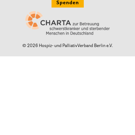
Spenden
Informationen
Hospizgedanke
Besondere Situationen
© 2026 Hospiz- und PalliativVerband Berlin e.V.
Betreuung Zuhause
Betreuung im Pflegeheim
Betreuung im stationären Hospiz
Kinder und Jugendliche
Betreuung im Krankenhaus
Patientenverfügung – Vorsorgevollmacht – Betreuungsverfügun
Flyer und Broschüren zum Download
Veranstaltungen