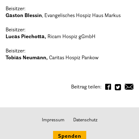
25 Jahre HPV Berlin – Festakt am 19. Okt. 2024
Beisitzer:
Gaston Blessin
, Evangelisches Hospiz Haus Markus
Berliner Hospizaktionen
Berliner Werkstattgespräche zur Hospiz- und Palliativarbeit
Beisitzer:
Lucas Piechotta,
Ricam Hospiz gGmbH
Berliner Hospizforen
Beisitzer:
Aktion: Letzte Wünsche Wand
Tobias Neumann,
Caritas Hospiz Pankow
Ehrenamt
Presse & Aktuelles
Beitrag teilen:
Adressen
Tageshospize
Impressum
Datenschutz
Ambulante Hospizdienste
Spenden