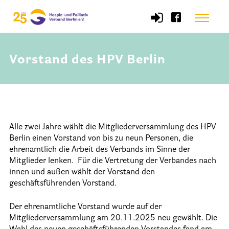
Skip
Menu
to
content
Vorstand des HPV Berlin
Start
Verband
Selbstverständnis und Leitsätze
Alle zwei Jahre wählt die Mitgliederversammlung des HPV
Satzung des HPV Berlin e.V.
Berlin einen Vorstand von bis zu neun Personen, die
ehrenamtlich die Arbeit des Verbands im Sinne der
Mitgliedschaft im Verband
Mitglieder lenken. Für die Vertretung der Verbandes nach
innen und außen wählt der Vorstand den
Vorstand des HPV Berlin
geschäftsführenden Vorstand.
Geschäftsstelle des HPV Berlin
Der ehrenamtliche Vorstand wurde auf der
Freie Stellen
Mitgliederversammlung am 20.11.2025 neu gewählt. Die
Mitgliederbereich (Intranet)