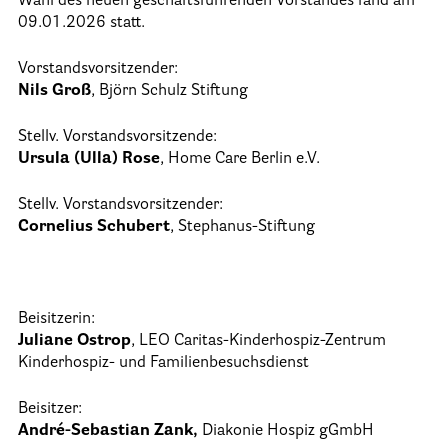
Wahl des neuen geschäftsführenden Vorstandes fand am
09.01.2026 statt.
Informationen
Vorstandsvorsitzender:
Nils Groß
, Björn Schulz Stiftung
Hospizgedanke
Besondere Situationen
Stellv. Vorstandsvorsitzende:
Ursula (Ulla) Rose
, Home Care Berlin e.V.
Betreuung Zuhause
Betreuung im Pflegeheim
Stellv. Vorstandsvorsitzender:
Cornelius Schubert
, Stephanus-Stiftung
Betreuung im stationären Hospiz
Kinder und Jugendliche
Betreuung im Krankenhaus
Beisitzerin:
Juliane Ostrop
, LEO Caritas-Kinderhospiz-Zentrum
Patientenverfügung – Vorsorgevollmacht – Betreuungsverfügun
Kinderhospiz- und Familienbesuchsdienst
Flyer und Broschüren zum Download
Beisitzer:
Veranstaltungen
André-Sebastian Zank,
Diakonie Hospiz gGmbH