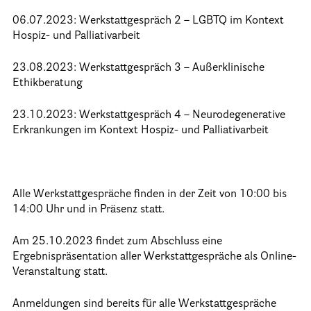
25 Jahre HPV Berlin – Festakt am 19. Okt. 2024
06.07.2023: Werkstattgespräch 2 – LGBTQ im Kontext
Hospiz- und Palliativarbeit
Berliner Hospizaktionen
Berliner Werkstattgespräche zur Hospiz- und Palliativarbeit
23.08.2023: Werkstattgespräch 3 – Außerklinische
Ethikberatung
Berliner Hospizforen
23.10.2023: Werkstattgespräch 4 – Neurodegenerative
Aktion: Letzte Wünsche Wand
Erkrankungen im Kontext Hospiz- und Palliativarbeit
Ehrenamt
Presse & Aktuelles
Alle Werkstattgespräche finden in der Zeit von 10:00 bis
14:00 Uhr und in Präsenz statt.
Adressen
Am 25.10.2023 findet zum Abschluss eine
Ergebnispräsentation aller Werkstattgespräche als Online-
Tageshospize
Veranstaltung statt.
Ambulante Hospizdienste
Anmeldungen sind bereits für alle Werkstattgespräche