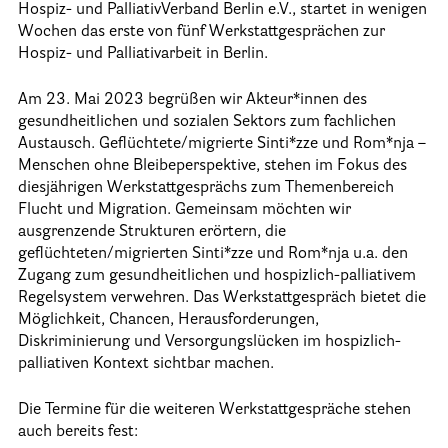
Hospiz- und PalliativVerband Berlin e.V., startet in wenigen
Wochen das erste von fünf Werkstattgesprächen zur
Informationen
Hospiz- und Palliativarbeit in Berlin.
Hospizgedanke
Am 23. Mai 2023 begrüßen wir Akteur*innen des
gesundheitlichen und sozialen Sektors zum fachlichen
Besondere Situationen
Austausch. Geflüchtete/migrierte Sinti*zze und Rom*nja –
Betreuung Zuhause
Menschen ohne Bleibeperspektive, stehen im Fokus des
diesjährigen Werkstattgesprächs zum Themenbereich
Betreuung im Pflegeheim
Flucht und Migration. Gemeinsam möchten wir
ausgrenzende Strukturen erörtern, die
Betreuung im stationären Hospiz
geflüchteten/migrierten Sinti*zze und Rom*nja u.a. den
Kinder und Jugendliche
Zugang zum gesundheitlichen und hospizlich-palliativem
Regelsystem verwehren. Das Werkstattgespräch bietet die
Betreuung im Krankenhaus
Möglichkeit, Chancen, Herausforderungen,
Diskriminierung und Versorgungslücken im hospizlich-
Patientenverfügung – Vorsorgevollmacht – Betreuungsverfügun
palliativen Kontext sichtbar machen.
Flyer und Broschüren zum Download
Die Termine für die weiteren Werkstattgespräche stehen
Veranstaltungen
auch bereits fest: