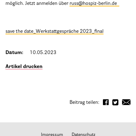
Stationäre Hospize
möglich. Jetzt anmelden über
russ@hospiz-berlin.de
Kinder- und Jugendhospize und -hospizdienste
Hospizdienste im Krankenhaus oder Altenpflegeheim
save the date_Werkstattgespräche 2023_final
Palliative Einrichtungen
Palliative Pflegedienste
Datum:
10.05.2023
Beratungsstelle(n)
Artikel drucken
Kontakt
Beitrag teilen:
Impressum
Datenschutz