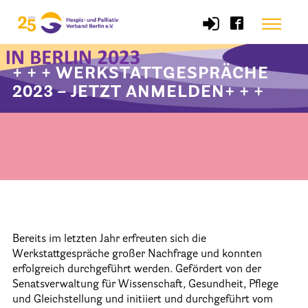
Skip
Menu
to
content
+ + + WERKSTATTGESPRÄCHE
Start
2023 – JETZT ANMELDEN+ + +
Verband
Selbstverständnis und Leitsätze
Satzung des HPV Berlin e.V.
Mitgliedschaft im Verband
Vorstand des HPV Berlin
Bereits im letzten Jahr erfreuten sich die
Werkstattgespräche großer Nachfrage und konnten
Geschäftsstelle des HPV Berlin
erfolgreich durchgeführt werden. Gefördert von der
Freie Stellen
Senatsverwaltung für Wissenschaft, Gesundheit, Pflege
und Gleichstellung und initiiert und durchgeführt vom
Mitgliederbereich (Intranet)