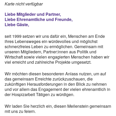
Karte nicht verfügbar
25 Jahre HPV Berlin – Festakt am 19. Okt. 2024
Liebe Mitglieder und Partner,
Berliner Hospizaktionen
Liebe Ehrenamtliche und Freunde,
Liebe Gäste,
Berliner Werkstattgespräche zur Hospiz- und Palliativarbeit
Berliner Hospizforen
seit 1999 setzen wir uns dafür ein, Menschen am Ende
ihres Lebensweges ein würdevolles und möglichst
Aktion: Letzte Wünsche Wand
schmerzfreies Leben zu ermöglichen. Gemeinsam mit
unseren Mitgliedern, Partner:innen aus Politik und
Ehrenamt
Wirtschaft sowie vielen engagierten Menschen haben wir
viel erreicht und zahlreiche Projekte umgesetzt.
Presse & Aktuelles
Wir möchten diesen besonderen Anlass nutzen, um auf
das gemeinsam Erreichte zurückzuschauen, die
zukünftigen Herausforderungen in den Blick zu nehmen
Adressen
und vor allem das Engagement der vielen ehrenamtlich in
der Hospizarbeit Tätigen zu würdigen.
Tageshospize
Wir laden Sie herzlich ein, diesen Meilenstein gemeinsam
Ambulante Hospizdienste
mit uns zu feiern.