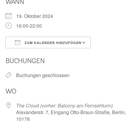
WANN
Informationen
19. Oktober 2024
16:00-22:00
Hospizgedanke
Besondere Situationen
ZUM KALENDER HINZUFÜGEN
Betreuung Zuhause
ICS herunterladen
Google Kalender
Betreuung im Pflegeheim
BUCHUNGEN
Betreuung im stationären Hospiz
Buchungen geschlossen
Kinder und Jugendliche
WO
Betreuung im Krankenhaus
Patientenverfügung – Vorsorgevollmacht – Betreuungsverfügun
The Cloud (vorher: Balcony am Fernsehturm)
Alexanderstr. 7, Eingang Otto-Braun-Straße, Berlin,
Flyer und Broschüren zum Download
10178
Veranstaltungen