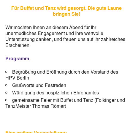
Stationäre Hospize
Für Buffet und Tanz wird gesorgt. Die gute Laune
Kinder- und Jugendhospize und -hospizdienste
bringen Sie!
Hospizdienste im Krankenhaus oder Altenpflegeheim
Wir möchten Ihnen an diesem Abend für Ihr
unermüdliches Engagement und Ihre wertvolle
Palliative Einrichtungen
Unterstützung danken, und freuen uns auf Ihr zahlreiches
Palliative Pflegedienste
Erscheinen!
Beratungsstelle(n)
Programm
Kontakt
Begrüßung und Eröffnung durch den Vorstand des
HPV Berlin
Grußworte und Festreden
Würdigung des hospizlichen Ehrenamtes
gemeinsame Feier mit Buffet und Tanz (Folkinger und
TanzMeister Thomas Römer)
Eine weitere Veranstaltung: