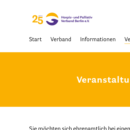
Start
Verband
Informationen
Ve
Skip
to
content
Veranstalt
Sie möchten sich ehrenamtlich bei eine