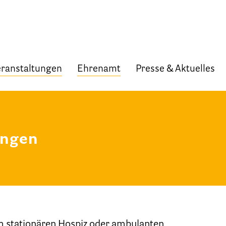
ranstaltungen
Ehrenamt
Presse & Aktuelles
Start
Verband
ungen
Selbstverständnis und Leitsätze
Satzung des HPV Berlin e.V.
Mitgliedschaft im Verband
Vorstand des HPV Berlin
m stationären Hospiz oder ambulanten