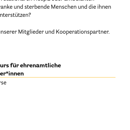
Geschäftsstelle des HPV Berlin
ranke und sterbende Menschen und die ihnen
nterstützen?
Freie Stellen
 unserer Mitglieder und Kooperationspartner.
Mitgliederbereich (Intranet)
Informationen
urs für ehrenamtliche
Hospizgedanke
ter*innen
Besondere Situationen
rse
Betreuung Zuhause
Betreuung im Pflegeheim
Betreuung im stationären Hospiz