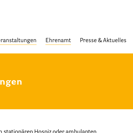
ranstaltungen
Ehrenamt
Presse & Aktuelles
Start
Verband
ungen
Selbstverständnis und Leitsätze
Satzung des HPV Berlin e.V.
Mitgliedschaft im Verband
Vorstand des HPV Berlin
m stationären Hospiz oder ambulanten