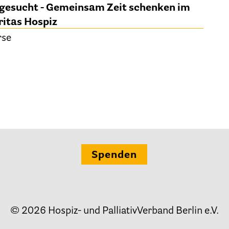
gesucht - Gemeinsam Zeit schenken im
itas Hospiz
Ehrenamt
rse
Presse & Aktuelles
Adressen
Tageshospize
Spenden
Ambulante Hospizdienste
Stationäre Hospize
Kinder- und Jugendhospize und -hospizdienste
© 2026 Hospiz- und PalliativVerband Berlin e.V.