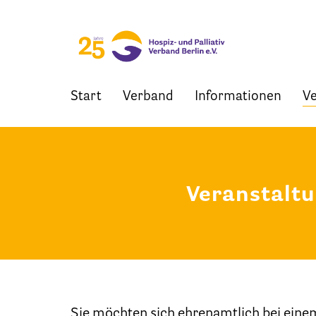
Start
Verband
Informationen
Ve
Skip
to
content
Veranstalt
Sie möchten sich ehrenamtlich bei eine