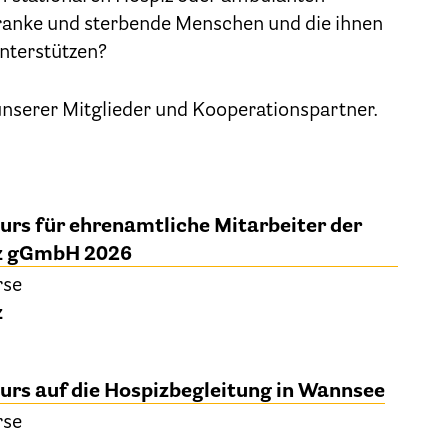
Geschäftsstelle des HPV Berlin
ranke und sterbende Menschen und die ihnen
nterstützen?
Freie Stellen
 unserer Mitglieder und Kooperationspartner.
Mitgliederbereich (Intranet)
Informationen
urs für ehrenamtliche Mitarbeiter der
Hospizgedanke
iz gGmbH 2026
Besondere Situationen
rse
z
Betreuung Zuhause
Betreuung im Pflegeheim
urs auf die Hospizbegleitung in Wannsee
Betreuung im stationären Hospiz
rse