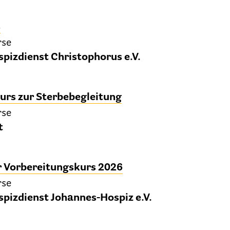
Kinder und Jugendliche
s
Betreuung im Krankenhaus
rse
tenverfügung – Vorsorgevollmacht – Betreuungsve
pizdienst Christophorus e.V.
Flyer und Broschüren zum Download
urs zur Sterbebegleitung
Veranstaltungen
rse
t
25 Jahre HPV Berlin – Festakt am 19. Okt. 2024
Berliner Hospizaktionen
 Vorbereitungskurs 2026
liner Werkstattgespräche zur Hospiz- und Palliativar
rse
pizdienst Johannes-Hospiz e.V.
Berliner Hospizforen
Aktion: Letzte Wünsche Wand