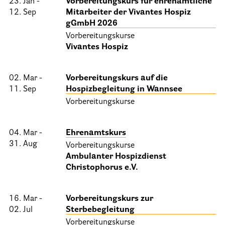
23. Jan -
Vorbereitungskurs für ehrenamtliche
12. Sep
Mitarbeiter der Vivantes Hospiz
Informationen
gGmbH 2026
Vorbereitungskurse
Hospizgedanke
Vivantes Hospiz
Besondere Situationen
02. Mar -
Vorbereitungskurs auf die
Betreuung Zuhause
11. Sep
Hospizbegleitung in Wannsee
Betreuung im Pflegeheim
Vorbereitungskurse
Betreuung im stationären Hospiz
04. Mar -
Ehrenamtskurs
Kinder und Jugendliche
31. Aug
Vorbereitungskurse
Betreuung im Krankenhaus
Ambulanter Hospizdienst
Christophorus e.V.
Patientenverfügung – Vorsorgevollmacht – Betreuungsverfügun
Flyer und Broschüren zum Download
16. Mar -
Vorbereitungskurs zur
02. Jul
Sterbebegleitung
Veranstaltungen
Vorbereitungskurse