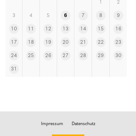
Stationäre Hospize
1
2
Kinder- und Jugendhospize und -hospizdienste
3
4
5
6
7
8
9
Hospizdienste im Krankenhaus oder Altenpflegeheim
10
11
12
13
14
15
16
Palliative Einrichtungen
17
18
19
20
21
22
23
Palliative Pflegedienste
Beratungsstelle(n)
24
25
26
27
28
29
30
31
Kontakt
Impressum
Datenschutz