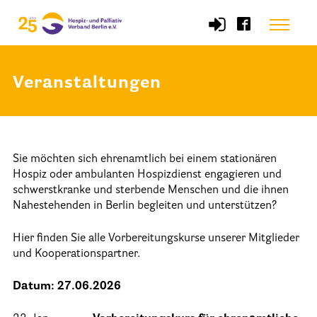
Skip
Menu
to
content
Veranstaltungen
Start
Verband
Sie möchten sich ehrenamtlich bei einem stationären
Selbstverständnis und Leitsätze
Hospiz oder ambulanten Hospizdienst engagieren und
Satzung des HPV Berlin e.V.
schwerstkranke und sterbende Menschen und die ihnen
Nahestehenden in Berlin begleiten und unterstützen?
Mitgliedschaft im Verband
Hier finden Sie alle Vorbereitungskurse unserer Mitglieder
Vorstand des HPV Berlin
und Kooperationspartner.
Geschäftsstelle des HPV Berlin
Datum: 27.06.2026
Freie Stellen
Mitgliederbereich (Intranet)