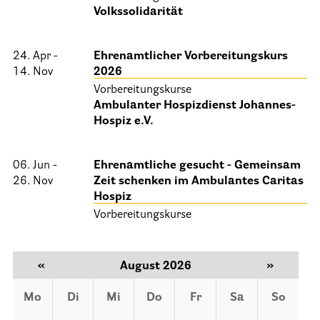
Volkssolidarität
25 Jahre HPV Berlin – Festakt am 19. Okt. 2024
Berliner Hospizaktionen
24. Apr -
Ehrenamtlicher Vorbereitungskurs
Berliner Werkstattgespräche zur Hospiz- und Palliativarbeit
14. Nov
2026
Vorbereitungskurse
Berliner Hospizforen
Ambulanter Hospizdienst Johannes-
Aktion: Letzte Wünsche Wand
Hospiz e.V.
Ehrenamt
06. Jun -
Ehrenamtliche gesucht - Gemeinsam
26. Nov
Zeit schenken im Ambulantes Caritas
Presse & Aktuelles
Hospiz
Vorbereitungskurse
Adressen
«
August 2026
»
Tageshospize
Ambulante Hospizdienste
Mo
Di
Mi
Do
Fr
Sa
So