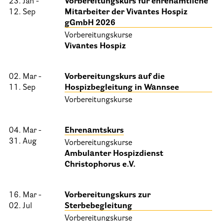
23. Jan -
Vorbereitungskurs für ehrenamtliche
12. Sep
Mitarbeiter der Vivantes Hospiz
Informationen
gGmbH 2026
Vorbereitungskurse
Hospizgedanke
Vivantes Hospiz
Besondere Situationen
02. Mar -
Vorbereitungskurs auf die
Betreuung Zuhause
11. Sep
Hospizbegleitung in Wannsee
Betreuung im Pflegeheim
Vorbereitungskurse
Betreuung im stationären Hospiz
04. Mar -
Ehrenamtskurs
Kinder und Jugendliche
31. Aug
Vorbereitungskurse
Betreuung im Krankenhaus
Ambulanter Hospizdienst
Christophorus e.V.
Patientenverfügung – Vorsorgevollmacht – Betreuungsverfügun
Flyer und Broschüren zum Download
16. Mar -
Vorbereitungskurs zur
02. Jul
Sterbebegleitung
Veranstaltungen
Vorbereitungskurse