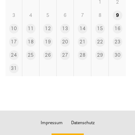
Stationäre Hospize
1
2
Kinder- und Jugendhospize und -hospizdienste
3
4
5
6
7
8
9
Hospizdienste im Krankenhaus oder Altenpflegeheim
10
11
12
13
14
15
16
Palliative Einrichtungen
17
18
19
20
21
22
23
Palliative Pflegedienste
Beratungsstelle(n)
24
25
26
27
28
29
30
31
Kontakt
Impressum
Datenschutz