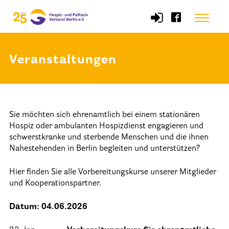
Skip
Menu
to
content
Veranstaltungen
Start
Verband
Sie möchten sich ehrenamtlich bei einem stationären
Selbstverständnis und Leitsätze
Hospiz oder ambulanten Hospizdienst engagieren und
Satzung des HPV Berlin e.V.
schwerstkranke und sterbende Menschen und die ihnen
Nahestehenden in Berlin begleiten und unterstützen?
Mitgliedschaft im Verband
Hier finden Sie alle Vorbereitungskurse unserer Mitglieder
Vorstand des HPV Berlin
und Kooperationspartner.
Geschäftsstelle des HPV Berlin
Datum: 04.06.2026
Freie Stellen
Mitgliederbereich (Intranet)