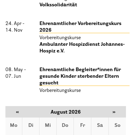
Volkssolidarität
25 Jahre HPV Berlin – Festakt am 19. Okt. 2024
Berliner Hospizaktionen
24. Apr -
Ehrenamtlicher Vorbereitungskurs
Berliner Werkstattgespräche zur Hospiz- und Palliativarbeit
14. Nov
2026
Vorbereitungskurse
Berliner Hospizforen
Ambulanter Hospizdienst Johannes-
Aktion: Letzte Wünsche Wand
Hospiz e.V.
Ehrenamt
08. May -
Ehrenamtliche Begleiter*innen für
07. Jun
gesunde Kinder sterbender Eltern
Presse & Aktuelles
gesucht
Vorbereitungskurse
Adressen
«
August 2026
»
Tageshospize
Ambulante Hospizdienste
Mo
Di
Mi
Do
Fr
Sa
So