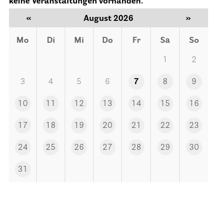
keine Veranstaltungen vorhanden.
«
August 2026
»
Informationen
Mo
Di
Mi
Do
Fr
Sa
So
Hospizgedanke
1
2
Besondere Situationen
Betreuung Zuhause
3
4
5
6
7
8
9
Betreuung im Pflegeheim
10
11
12
13
14
15
16
Betreuung im stationären Hospiz
17
18
19
20
21
22
23
Kinder und Jugendliche
24
25
26
27
28
29
30
Betreuung im Krankenhaus
31
Patientenverfügung – Vorsorgevollmacht – Betreuungsverfügun
Flyer und Broschüren zum Download
Veranstaltungen