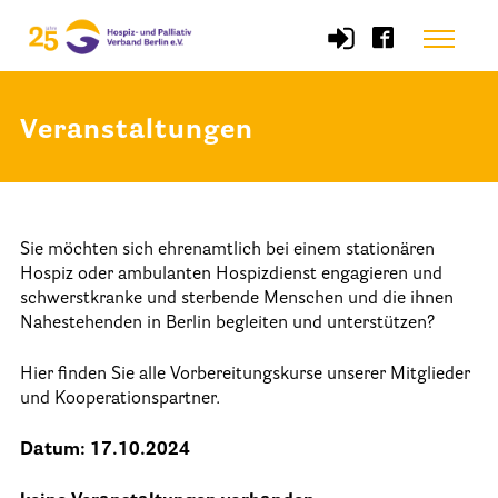
Skip
Menu
to
content
Veranstaltungen
Start
Verband
Sie möchten sich ehrenamtlich bei einem stationären
Selbstverständnis und Leitsätze
Hospiz oder ambulanten Hospizdienst engagieren und
Satzung des HPV Berlin e.V.
schwerstkranke und sterbende Menschen und die ihnen
Nahestehenden in Berlin begleiten und unterstützen?
Mitgliedschaft im Verband
Hier finden Sie alle Vorbereitungskurse unserer Mitglieder
Vorstand des HPV Berlin
und Kooperationspartner.
Geschäftsstelle des HPV Berlin
Datum: 17.10.2024
Freie Stellen
Mitgliederbereich (Intranet)