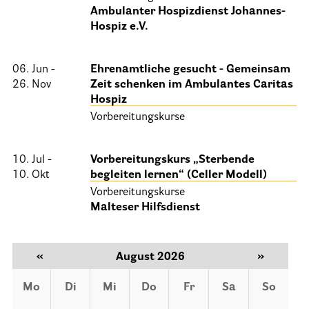
Ambulanter Hospizdienst Johannes-
25 Jahre HPV Berlin – Festakt am 19. Okt. 2024
Hospiz e.V.
Berliner Hospizaktionen
Berliner Werkstattgespräche zur Hospiz- und Palliativarbeit
06. Jun -
Ehrenamtliche gesucht - Gemeinsam
26. Nov
Zeit schenken im Ambulantes Caritas
Berliner Hospizforen
Hospiz
Aktion: Letzte Wünsche Wand
Vorbereitungskurse
Ehrenamt
10. Jul -
Vorbereitungskurs „Sterbende
10. Okt
begleiten lernen“ (Celler Modell)
Presse & Aktuelles
Vorbereitungskurse
Malteser Hilfsdienst
Adressen
«
August 2026
»
Tageshospize
Ambulante Hospizdienste
Mo
Di
Mi
Do
Fr
Sa
So