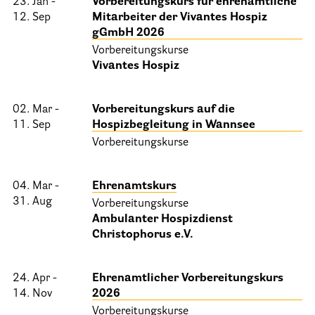
23. Jan -
Vorbereitungskurs für ehrenamtliche
12. Sep
Mitarbeiter der Vivantes Hospiz
Informationen
gGmbH 2026
Vorbereitungskurse
Hospizgedanke
Vivantes Hospiz
Besondere Situationen
02. Mar -
Vorbereitungskurs auf die
Betreuung Zuhause
11. Sep
Hospizbegleitung in Wannsee
Betreuung im Pflegeheim
Vorbereitungskurse
Betreuung im stationären Hospiz
04. Mar -
Ehrenamtskurs
Kinder und Jugendliche
31. Aug
Vorbereitungskurse
Betreuung im Krankenhaus
Ambulanter Hospizdienst
Christophorus e.V.
Patientenverfügung – Vorsorgevollmacht – Betreuungsverfügun
Flyer und Broschüren zum Download
24. Apr -
Ehrenamtlicher Vorbereitungskurs
14. Nov
2026
Veranstaltungen
Vorbereitungskurse