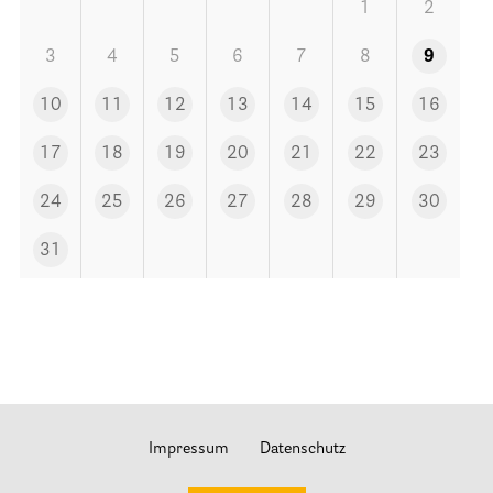
Stationäre Hospize
1
2
Kinder- und Jugendhospize und -hospizdienste
3
4
5
6
7
8
9
Hospizdienste im Krankenhaus oder Altenpflegeheim
10
11
12
13
14
15
16
Palliative Einrichtungen
17
18
19
20
21
22
23
Palliative Pflegedienste
Beratungsstelle(n)
24
25
26
27
28
29
30
31
Kontakt
Impressum
Datenschutz