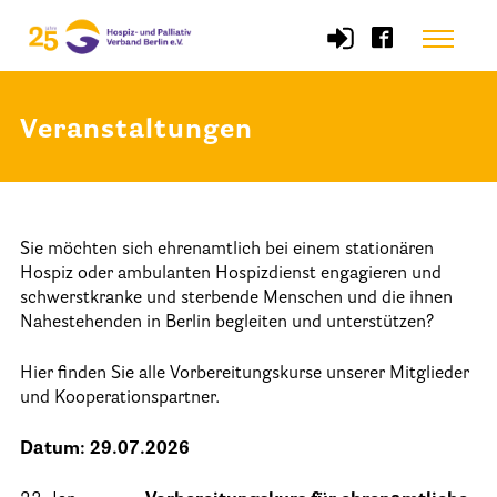
Skip
Menu
to
content
Veranstaltungen
Start
Verband
Sie möchten sich ehrenamtlich bei einem stationären
Selbstverständnis und Leitsätze
Hospiz oder ambulanten Hospizdienst engagieren und
Satzung des HPV Berlin e.V.
schwerstkranke und sterbende Menschen und die ihnen
Nahestehenden in Berlin begleiten und unterstützen?
Mitgliedschaft im Verband
Hier finden Sie alle Vorbereitungskurse unserer Mitglieder
Vorstand des HPV Berlin
und Kooperationspartner.
Geschäftsstelle des HPV Berlin
Datum: 29.07.2026
Freie Stellen
Mitgliederbereich (Intranet)