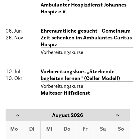
Ambulanter Hospizdienst Johannes-
25 Jahre HPV Berlin – Festakt am 19. Okt. 2024
Hospiz e.V.
Berliner Hospizaktionen
Berliner Werkstattgespräche zur Hospiz- und Palliativarbeit
06. Jun -
Ehrenamtliche gesucht - Gemeinsam
26. Nov
Zeit schenken im Ambulantes Caritas
Berliner Hospizforen
Hospiz
Aktion: Letzte Wünsche Wand
Vorbereitungskurse
Ehrenamt
10. Jul -
Vorbereitungskurs „Sterbende
10. Okt
begleiten lernen“ (Celler Modell)
Presse & Aktuelles
Vorbereitungskurse
Malteser Hilfsdienst
Adressen
«
August 2026
»
Tageshospize
Ambulante Hospizdienste
Mo
Di
Mi
Do
Fr
Sa
So