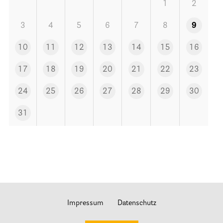
Stationäre Hospize
1
2
Kinder- und Jugendhospize und -hospizdienste
3
4
5
6
7
8
9
Hospizdienste im Krankenhaus oder Altenpflegeheim
10
11
12
13
14
15
16
Palliative Einrichtungen
17
18
19
20
21
22
23
Palliative Pflegedienste
Beratungsstelle(n)
24
25
26
27
28
29
30
31
Kontakt
Impressum
Datenschutz