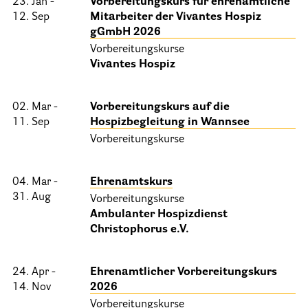
23. Jan -
Vorbereitungskurs für ehrenamtliche
12. Sep
Mitarbeiter der Vivantes Hospiz
Informationen
gGmbH 2026
Vorbereitungskurse
Hospizgedanke
Vivantes Hospiz
Besondere Situationen
02. Mar -
Vorbereitungskurs auf die
Betreuung Zuhause
11. Sep
Hospizbegleitung in Wannsee
Betreuung im Pflegeheim
Vorbereitungskurse
Betreuung im stationären Hospiz
04. Mar -
Ehrenamtskurs
Kinder und Jugendliche
31. Aug
Vorbereitungskurse
Betreuung im Krankenhaus
Ambulanter Hospizdienst
Christophorus e.V.
Patientenverfügung – Vorsorgevollmacht – Betreuungsverfügun
Flyer und Broschüren zum Download
24. Apr -
Ehrenamtlicher Vorbereitungskurs
14. Nov
2026
Veranstaltungen
Vorbereitungskurse