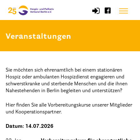
Skip
Menu
to
content
Veranstaltungen
Start
Verband
Sie möchten sich ehrenamtlich bei einem stationären
Selbstverständnis und Leitsätze
Hospiz oder ambulanten Hospizdienst engagieren und
Satzung des HPV Berlin e.V.
schwerstkranke und sterbende Menschen und die ihnen
Nahestehenden in Berlin begleiten und unterstützen?
Mitgliedschaft im Verband
Hier finden Sie alle Vorbereitungskurse unserer Mitglieder
Vorstand des HPV Berlin
und Kooperationspartner.
Geschäftsstelle des HPV Berlin
Datum: 14.07.2026
Freie Stellen
Mitgliederbereich (Intranet)