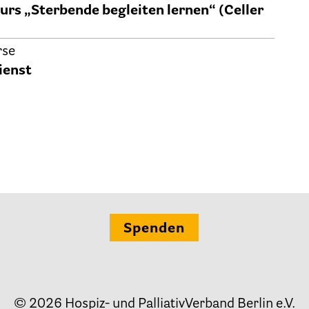
rs „Sterbende begleiten lernen“ (Celler
Ehrenamt
rse
ienst
Presse & Aktuelles
Adressen
Tageshospize
Ambulante Hospizdienste
Spenden
Stationäre Hospize
Kinder- und Jugendhospize und -hospizdienste
© 2026 Hospiz- und PalliativVerband Berlin e.V.