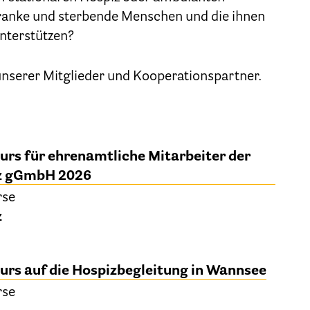
Geschäftsstelle des HPV Berlin
ranke und sterbende Menschen und die ihnen
nterstützen?
Freie Stellen
 unserer Mitglieder und Kooperationspartner.
Mitgliederbereich (Intranet)
Informationen
urs für ehrenamtliche Mitarbeiter der
Hospizgedanke
iz gGmbH 2026
Besondere Situationen
rse
z
Betreuung Zuhause
Betreuung im Pflegeheim
urs auf die Hospizbegleitung in Wannsee
Betreuung im stationären Hospiz
rse