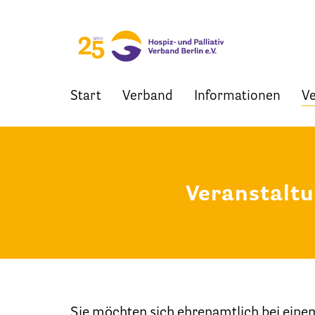
Start
Verband
Informationen
Ve
Skip
to
content
Veranstalt
Sie möchten sich ehrenamtlich bei eine