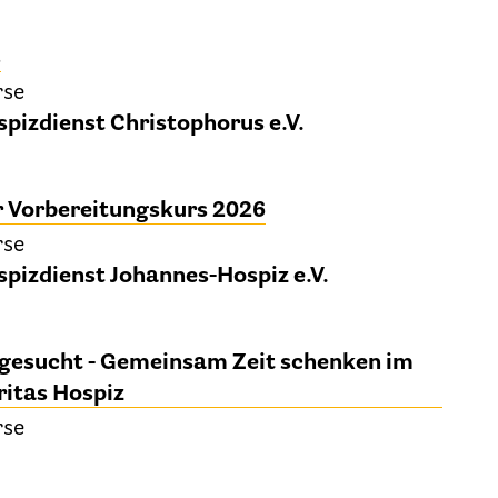
Kinder und Jugendliche
s
Betreuung im Krankenhaus
rse
tenverfügung – Vorsorgevollmacht – Betreuungsve
pizdienst Christophorus e.V.
Flyer und Broschüren zum Download
 Vorbereitungskurs 2026
Veranstaltungen
rse
pizdienst Johannes-Hospiz e.V.
25 Jahre HPV Berlin – Festakt am 19. Okt. 2024
Berliner Hospizaktionen
gesucht - Gemeinsam Zeit schenken im
itas Hospiz
liner Werkstattgespräche zur Hospiz- und Palliativar
rse
Berliner Hospizforen
Aktion: Letzte Wünsche Wand