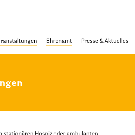
ranstaltungen
Ehrenamt
Presse & Aktuelles
Start
Verband
ungen
Selbstverständnis und Leitsätze
Satzung des HPV Berlin e.V.
Mitgliedschaft im Verband
Vorstand des HPV Berlin
m stationären Hospiz oder ambulanten