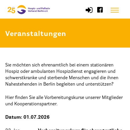
Skip
Menu
to
content
Veranstaltungen
Start
Verband
Sie möchten sich ehrenamtlich bei einem stationären
Selbstverständnis und Leitsätze
Hospiz oder ambulanten Hospizdienst engagieren und
Satzung des HPV Berlin e.V.
schwerstkranke und sterbende Menschen und die ihnen
Nahestehenden in Berlin begleiten und unterstützen?
Mitgliedschaft im Verband
Hier finden Sie alle Vorbereitungskurse unserer Mitglieder
Vorstand des HPV Berlin
und Kooperationspartner.
Geschäftsstelle des HPV Berlin
Datum: 01.07.2026
Freie Stellen
Mitgliederbereich (Intranet)