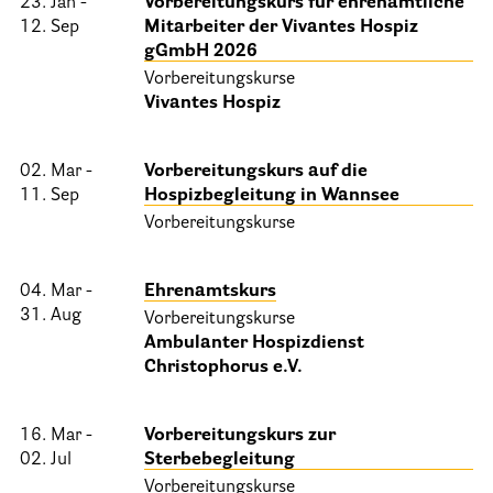
23. Jan -
Vorbereitungskurs für ehrenamtliche
12. Sep
Mitarbeiter der Vivantes Hospiz
Informationen
gGmbH 2026
Vorbereitungskurse
Hospizgedanke
Vivantes Hospiz
Besondere Situationen
02. Mar -
Vorbereitungskurs auf die
Betreuung Zuhause
11. Sep
Hospizbegleitung in Wannsee
Betreuung im Pflegeheim
Vorbereitungskurse
Betreuung im stationären Hospiz
04. Mar -
Ehrenamtskurs
Kinder und Jugendliche
31. Aug
Vorbereitungskurse
Betreuung im Krankenhaus
Ambulanter Hospizdienst
Christophorus e.V.
Patientenverfügung – Vorsorgevollmacht – Betreuungsverfügun
Flyer und Broschüren zum Download
16. Mar -
Vorbereitungskurs zur
02. Jul
Sterbebegleitung
Veranstaltungen
Vorbereitungskurse