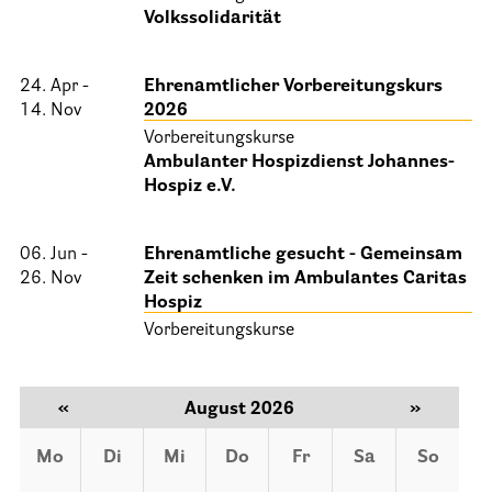
Volkssolidarität
25 Jahre HPV Berlin – Festakt am 19. Okt. 2024
Berliner Hospizaktionen
24. Apr -
Ehrenamtlicher Vorbereitungskurs
Berliner Werkstattgespräche zur Hospiz- und Palliativarbeit
14. Nov
2026
Vorbereitungskurse
Berliner Hospizforen
Ambulanter Hospizdienst Johannes-
Aktion: Letzte Wünsche Wand
Hospiz e.V.
Ehrenamt
06. Jun -
Ehrenamtliche gesucht - Gemeinsam
26. Nov
Zeit schenken im Ambulantes Caritas
Presse & Aktuelles
Hospiz
Vorbereitungskurse
Adressen
«
August 2026
»
Tageshospize
Ambulante Hospizdienste
Mo
Di
Mi
Do
Fr
Sa
So