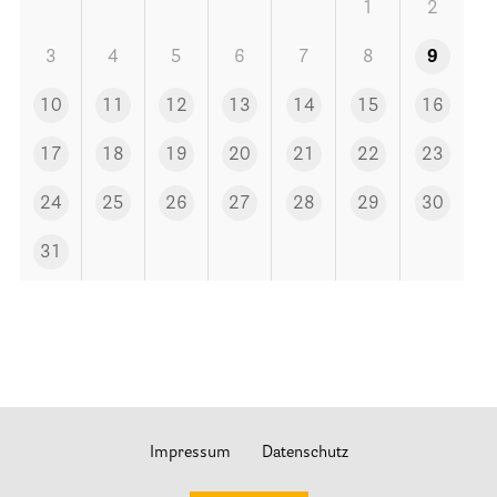
Stationäre Hospize
1
2
Kinder- und Jugendhospize und -hospizdienste
3
4
5
6
7
8
9
Hospizdienste im Krankenhaus oder Altenpflegeheim
10
11
12
13
14
15
16
Palliative Einrichtungen
17
18
19
20
21
22
23
Palliative Pflegedienste
Beratungsstelle(n)
24
25
26
27
28
29
30
31
Kontakt
Impressum
Datenschutz