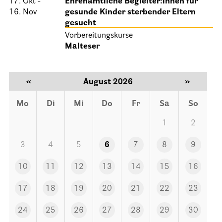
17. Okt -
Ehrenamtliche Begleiter:innen für
16. Nov
gesunde Kinder sterbender Eltern
Informationen
gesucht
Vorbereitungskurse
Hospizgedanke
Malteser
Besondere Situationen
Betreuung Zuhause
«
August 2026
»
Betreuung im Pflegeheim
Mo
Di
Mi
Do
Fr
Sa
So
Betreuung im stationären Hospiz
1
2
Kinder und Jugendliche
3
4
5
6
7
8
9
Betreuung im Krankenhaus
10
11
12
13
14
15
16
Patientenverfügung – Vorsorgevollmacht – Betreuungsverfügun
Flyer und Broschüren zum Download
17
18
19
20
21
22
23
Veranstaltungen
24
25
26
27
28
29
30