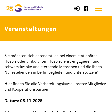
Skip
Menu
to
content
Veranstaltungen
Start
Verband
Sie möchten sich ehrenamtlich bei einem stationären
Selbstverständnis und Leitsätze
Hospiz oder ambulanten Hospizdienst engagieren und
Satzung des HPV Berlin e.V.
schwerstkranke und sterbende Menschen und die ihnen
Nahestehenden in Berlin begleiten und unterstützen?
Mitgliedschaft im Verband
Hier finden Sie alle Vorbereitungskurse unserer Mitglieder
Vorstand des HPV Berlin
und Kooperationspartner.
Geschäftsstelle des HPV Berlin
Datum: 08.11.2025
Freie Stellen
Mitgliederbereich (Intranet)