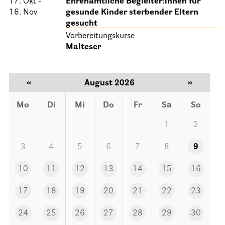
17. Okt -
Ehrenamtliche Begleiter:innen für
16. Nov
gesunde Kinder sterbender Eltern
Informationen
gesucht
Vorbereitungskurse
Hospizgedanke
Malteser
Besondere Situationen
Betreuung Zuhause
«
August 2026
»
Betreuung im Pflegeheim
Mo
Di
Mi
Do
Fr
Sa
So
Betreuung im stationären Hospiz
1
2
Kinder und Jugendliche
3
4
5
6
7
8
9
Betreuung im Krankenhaus
10
11
12
13
14
15
16
Patientenverfügung – Vorsorgevollmacht – Betreuungsverfügun
Flyer und Broschüren zum Download
17
18
19
20
21
22
23
Veranstaltungen
24
25
26
27
28
29
30