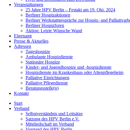
Veranstaltungen
25 Jahre HPV Berlin – Festakt am 19. Okt. 2024
Berliner Hospizaktionen
Berliner Werkstattgespräche zur Hospiz- und Palliativarb
Berliner Hospizforen
Aktion: Letzte Wünsche Wand
Ehrenamt
Presse & Aktuelles
Adressen
Tageshospize
Ambulante Hospizdienste
Stationäre Hospize
Kinder- und Jugendhospize und -hospizdienste
Hospizdienste im Krankenhaus oder Altenpflegeheim
Palliative Einrichtungen
Palliative Pflegedienste
Beratungsstelle(n)
Kontakt
Start
Verband
Selbstverständnis und Leitsätze
Satzung des HPV Berlin e.V.
Mitgliedschaft im Verband
Vorstand des HPV Berlin