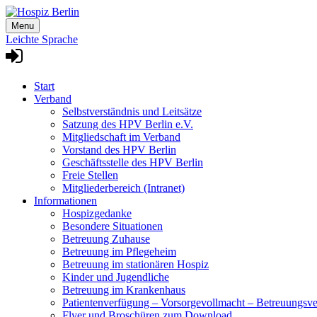
Skip
to
Menu
content
Leichte Sprache
Start
Verband
Selbstverständnis und Leitsätze
Satzung des HPV Berlin e.V.
Mitgliedschaft im Verband
Vorstand des HPV Berlin
Geschäftsstelle des HPV Berlin
Freie Stellen
Mitgliederbereich (Intranet)
Informationen
Hospizgedanke
Besondere Situationen
Betreuung Zuhause
Betreuung im Pflegeheim
Betreuung im stationären Hospiz
Kinder und Jugendliche
Betreuung im Krankenhaus
Patientenverfügung – Vorsorgevollmacht – Betreuungsv
Flyer und Broschüren zum Download