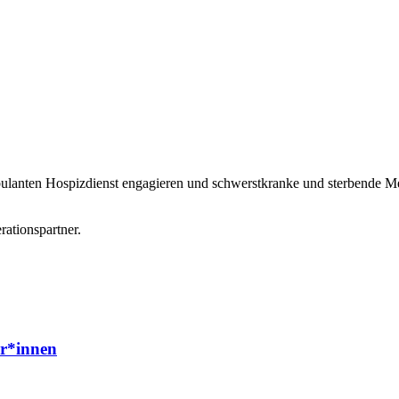
bulanten Hospizdienst engagieren und schwerstkranke und sterbende M
rationspartner.
er*innen