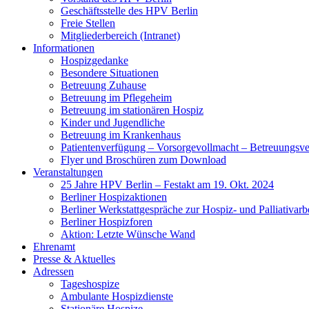
Geschäftsstelle des HPV Berlin
Freie Stellen
Mitgliederbereich (Intranet)
Informationen
Hospizgedanke
Besondere Situationen
Betreuung Zuhause
Betreuung im Pflegeheim
Betreuung im stationären Hospiz
Kinder und Jugendliche
Betreuung im Krankenhaus
Patientenverfügung – Vorsorgevollmacht – Betreuungsv
Flyer und Broschüren zum Download
Veranstaltungen
25 Jahre HPV Berlin – Festakt am 19. Okt. 2024
Berliner Hospizaktionen
Berliner Werkstattgespräche zur Hospiz- und Palliativarb
Berliner Hospizforen
Aktion: Letzte Wünsche Wand
Ehrenamt
Presse & Aktuelles
Adressen
Tageshospize
Ambulante Hospizdienste
Stationäre Hospize