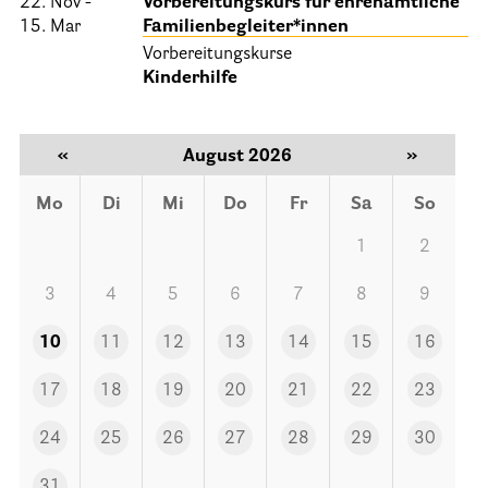
22. Nov -
Vorbereitungskurs für ehrenamtliche
15. Mar
Familienbegleiter*innen
Informationen
Vorbereitungskurse
Kinderhilfe
Hospizgedanke
Besondere Situationen
«
August 2026
»
Betreuung Zuhause
Mo
Di
Mi
Do
Fr
Sa
So
Betreuung im Pflegeheim
1
2
Betreuung im stationären Hospiz
Kinder und Jugendliche
3
4
5
6
7
8
9
Betreuung im Krankenhaus
10
11
12
13
14
15
16
Patientenverfügung – Vorsorgevollmacht – Betreuungsverfügun
17
18
19
20
21
22
23
Flyer und Broschüren zum Download
24
25
26
27
28
29
30
Veranstaltungen
31