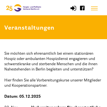
Skip
Menu
to
content
Veranstaltungen
Start
Verband
Sie möchten sich ehrenamtlich bei einem stationären
Selbstverständnis und Leitsätze
Hospiz oder ambulanten Hospizdienst engagieren und
Satzung des HPV Berlin e.V.
schwerstkranke und sterbende Menschen und die ihnen
Nahestehenden in Berlin begleiten und unterstützen?
Mitgliedschaft im Verband
Hier finden Sie alle Vorbereitungskurse unserer Mitglieder
Vorstand des HPV Berlin
und Kooperationspartner.
Geschäftsstelle des HPV Berlin
Datum: 05.12.2025
Freie Stellen
Mitgliederbereich (Intranet)