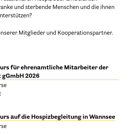
Geschäftsstelle des HPV Berlin
ranke und sterbende Menschen und die ihnen
nterstützen?
Freie Stellen
 unserer Mitglieder und Kooperationspartner.
Mitgliederbereich (Intranet)
Informationen
urs für ehrenamtliche Mitarbeiter der
Hospizgedanke
iz gGmbH 2026
Besondere Situationen
rse
z
Betreuung Zuhause
Betreuung im Pflegeheim
urs auf die Hospizbegleitung in Wannsee
Betreuung im stationären Hospiz
rse