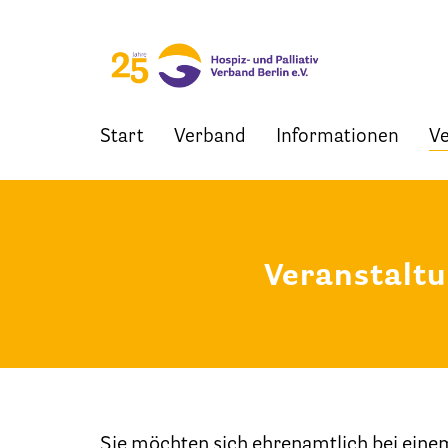
Start
Verband
Informationen
Ve
Skip
to
content
Veranstalt
Sie möchten sich ehrenamtlich bei eine