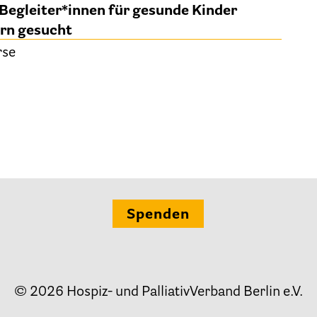
Begleiter*innen für gesunde Kinder
ern gesucht
Ehrenamt
rse
Presse & Aktuelles
Adressen
Tageshospize
Spenden
Ambulante Hospizdienste
Stationäre Hospize
Kinder- und Jugendhospize und -hospizdienste
© 2026 Hospiz- und PalliativVerband Berlin e.V.