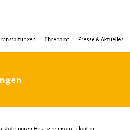
ranstaltungen
Ehrenamt
Presse & Aktuelles
Start
Verband
ungen
Selbstverständnis und Leitsätze
Satzung des HPV Berlin e.V.
Mitgliedschaft im Verband
Vorstand des HPV Berlin
m stationären Hospiz oder ambulanten