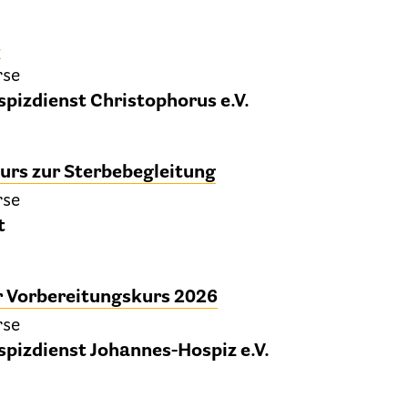
Kinder und Jugendliche
s
Betreuung im Krankenhaus
rse
tenverfügung – Vorsorgevollmacht – Betreuungsve
pizdienst Christophorus e.V.
Flyer und Broschüren zum Download
urs zur Sterbebegleitung
Veranstaltungen
rse
t
25 Jahre HPV Berlin – Festakt am 19. Okt. 2024
Berliner Hospizaktionen
 Vorbereitungskurs 2026
liner Werkstattgespräche zur Hospiz- und Palliativar
rse
pizdienst Johannes-Hospiz e.V.
Berliner Hospizforen
Aktion: Letzte Wünsche Wand